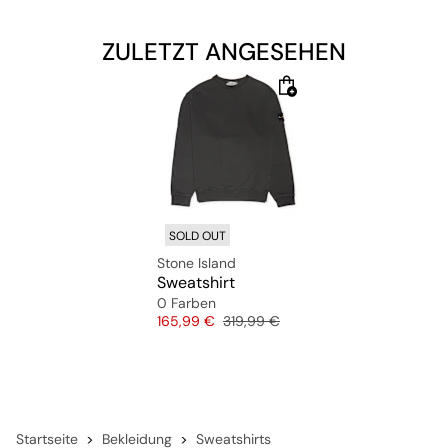
ZULETZT ANGESEHEN
SOLD OUT
Stone Island
Sweatshirt
0 Farben
Preis
Originalpreis
165,99 €
319,99 €
Startseite
Bekleidung
Sweatshirts