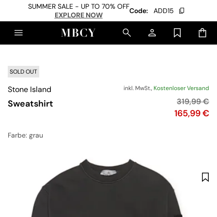
SUMMER SALE - UP TO 70% OFF
Code:
ADD15
EXPLORE NOW
SOLD OUT
Stone Island
inkl. MwSt.,
Kostenloser Versand
Originalpre
319,99 €
Sweatshirt
Preis
165,99 €
Farbe
: grau