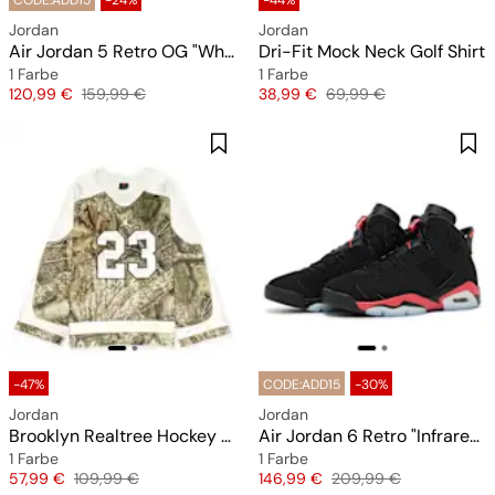
CODE:ADD15
-24%
-44%
Jordan
Jordan
Air Jordan 5 Retro OG "White Metallic" (GS)
Dri-Fit Mock Neck Golf Shirt
1 Farbe
1 Farbe
Preis
Originalpreis
Preis
Originalpreis
120,99 €
159,99 €
38,99 €
69,99 €
-47%
CODE:ADD15
-30%
Jordan
Jordan
Brooklyn Realtree Hockey Jersey
Air Jordan 6 Retro "Infrared Salesman"
1 Farbe
1 Farbe
Preis
Originalpreis
Preis
Originalpreis
57,99 €
109,99 €
146,99 €
209,99 €