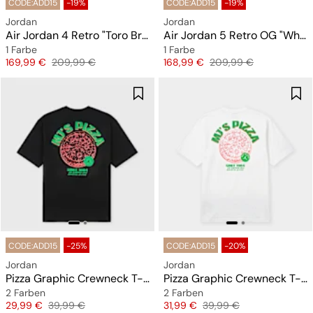
CODE:ADD15
-19%
CODE:ADD15
-19%
Jordan
Jordan
Air Jordan 4 Retro "Toro Bravo"
Air Jordan 5 Retro OG "White Metallic"
1 Farbe
1 Farbe
Preis
Originalpreis
Preis
Originalpreis
169,99 €
209,99 €
168,99 €
209,99 €
CODE:ADD15
-25%
CODE:ADD15
-20%
Jordan
Jordan
Pizza Graphic Crewneck T-Shirt
Pizza Graphic Crewneck T-Shirt
2 Farben
2 Farben
Preis
Originalpreis
Preis
Originalpreis
29,99 €
39,99 €
31,99 €
39,99 €