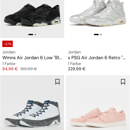
-57%
Jordan
Jordan
Wmns Air Jordan 6 Low "Blackout"
x PSG Air Jordan 6 Retro "Metallic Silver"
1 Farbe
1 Farbe
Preis
Originalpreis
Preis
84,99 €
199,99 €
229,99 €