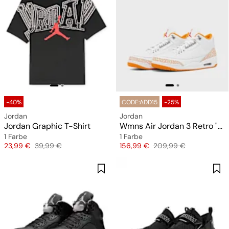
-40%
CODE:ADD15
-25%
Jordan
Jordan
Jordan Graphic T-Shirt
Wmns Air Jordan 3 Retro "Orange Citrus"
1 Farbe
1 Farbe
Preis
Originalpreis
Preis
Originalpreis
23,99 €
39,99 €
156,99 €
209,99 €