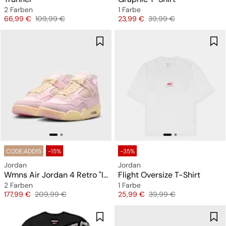
2 Farben
1 Farbe
Preis
Originalpreis
Preis
Originalpreis
66,99 €
109,99 €
23,99 €
39,99 €
CODE:ADD15
-15%
-35%
Jordan
Jordan
Wmns Air Jordan 4 Retro "Iced Carmine"
Flight Oversize T-Shirt
2 Farben
1 Farbe
Preis
Originalpreis
Preis
Originalpreis
177,99 €
209,99 €
25,99 €
39,99 €