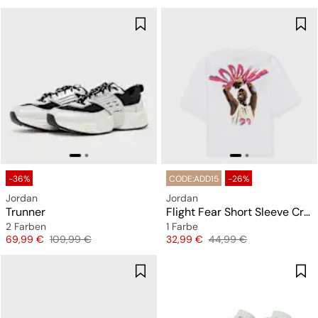
-36%
CODE:ADD15
-26%
Jordan
Jordan
Trunner
Flight Fear Short Sleeve Crew
2 Farben
1 Farbe
Preis
Originalpreis
Preis
Originalpreis
69,99 €
109,99 €
32,99 €
44,99 €