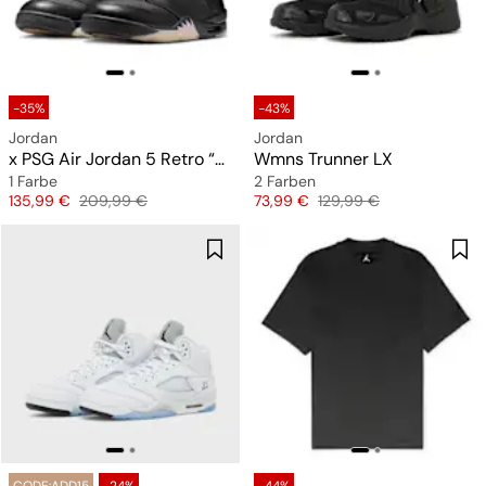
-35%
-43%
Jordan
Jordan
x PSG Air Jordan 5 Retro “Off Noir”
Wmns Trunner LX
1 Farbe
2 Farben
Preis
Originalpreis
Preis
Originalpreis
135,99 €
209,99 €
73,99 €
129,99 €