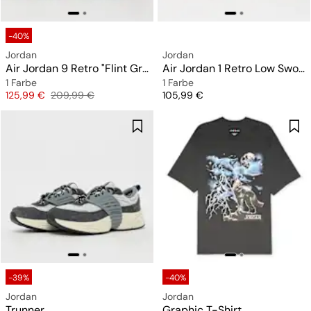
-40%
Jordan
Jordan
Air Jordan 9 Retro "Flint Grey"
Air Jordan 1 Retro Low Swooshless "Arctic Orange"
1 Farbe
1 Farbe
Preis
Originalpreis
Preis
125,99 €
209,99 €
105,99 €
-39%
-40%
Jordan
Jordan
Trunner
Graphic T-Shirt