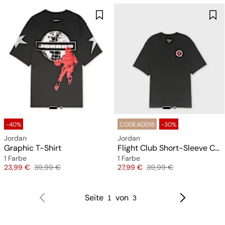
-40%
CODE:ADD15
-30%
Jordan
Jordan
Graphic T-Shirt
Flight Club Short-Sleeve Crew
1 Farbe
1 Farbe
Preis
Originalpreis
Preis
Originalpreis
23,99 €
39,99 €
27,99 €
39,99 €
Seite
von
1
3