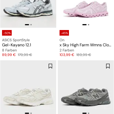
-50%
-45%
ASICS SportStyle
On
Gel-Kayano 12.1
x Sky High Farm Wmns Cloud 6
8 Farben
2 Farben
Preis
Originalpreis
Preis
Originalpreis
89,99 €
179,99 €
103,99 €
189,99 €