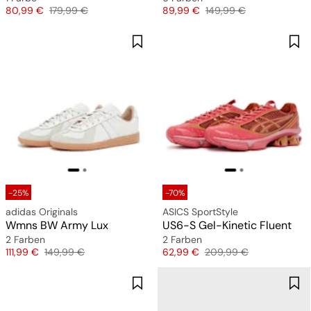
Preis
Originalpreis
Preis
Originalpreis
80,99 €
179,99 €
89,99 €
149,99 €
-25%
-70%
adidas Originals
ASICS SportStyle
Wmns BW Army Lux
US6-S Gel-Kinetic Fluent
2 Farben
2 Farben
Preis
Originalpreis
Preis
Originalpreis
111,99 €
149,99 €
62,99 €
209,99 €