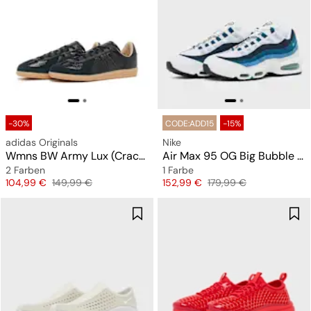
-30%
CODE:ADD15
-15%
adidas Originals
Nike
Wmns BW Army Lux (Cracked Leather)
Air Max 95 OG Big Bubble "Slate"
2 Farben
1 Farbe
Preis
Originalpreis
Preis
Originalpreis
104,99 €
149,99 €
152,99 €
179,99 €