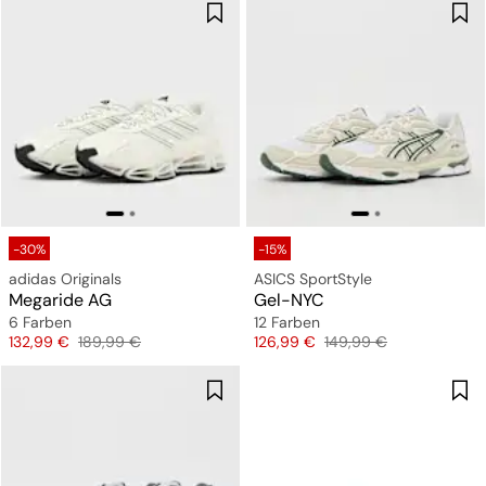
-30%
-15%
adidas Originals
ASICS SportStyle
Megaride AG
Gel-NYC
6 Farben
12 Farben
Preis
Originalpreis
Preis
Originalpreis
132,99 €
189,99 €
126,99 €
149,99 €