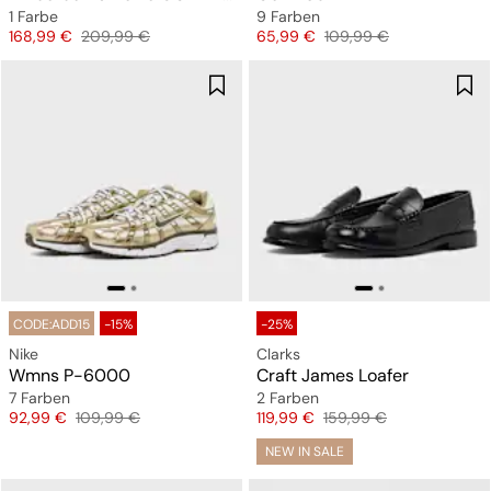
1 Farbe
9 Farben
Preis
Originalpreis
Preis
Originalpreis
168,99 €
209,99 €
65,99 €
109,99 €
CODE:ADD15
-15%
-25%
Nike
Clarks
Wmns P-6000
Craft James Loafer
7 Farben
2 Farben
Preis
Originalpreis
Preis
Originalpreis
92,99 €
109,99 €
119,99 €
159,99 €
NEW IN SALE