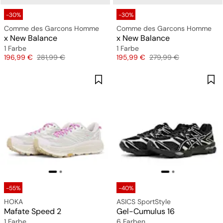
-30%
-30%
Comme des Garcons Homme
Comme des Garcons Homme
x New Balance
x New Balance
1 Farbe
1 Farbe
Preis
Originalpreis
Preis
Originalpreis
196,99 €
281,99 €
195,99 €
279,99 €
-55%
-40%
HOKA
ASICS SportStyle
Mafate Speed 2
Gel-Cumulus 16
1 Farbe
6 Farben