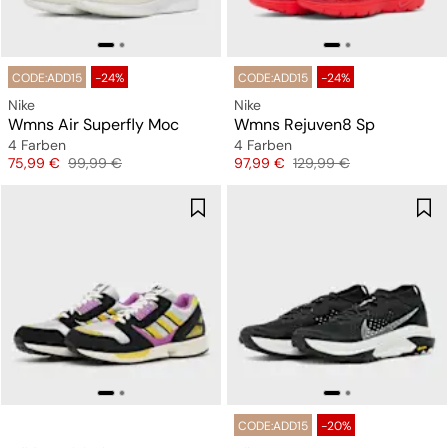
CODE:ADD15
-24%
CODE:ADD15
-24%
Nike
Nike
Wmns Air Superfly Moc
Wmns Rejuven8 Sp
4 Farben
4 Farben
Preis
Originalpreis
Preis
Originalpreis
75,99 €
99,99 €
97,99 €
129,99 €
CODE:ADD15
-20%