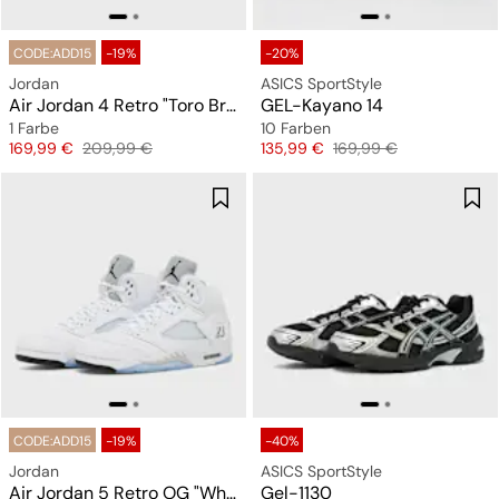
CODE:ADD15
-19%
-20%
Jordan
ASICS SportStyle
Air Jordan 4 Retro "Toro Bravo"
GEL-Kayano 14
1 Farbe
10 Farben
Preis
Originalpreis
Preis
Originalpreis
169,99 €
209,99 €
135,99 €
169,99 €
CODE:ADD15
-19%
-40%
Jordan
ASICS SportStyle
Air Jordan 5 Retro OG "White Metallic"
Gel-1130