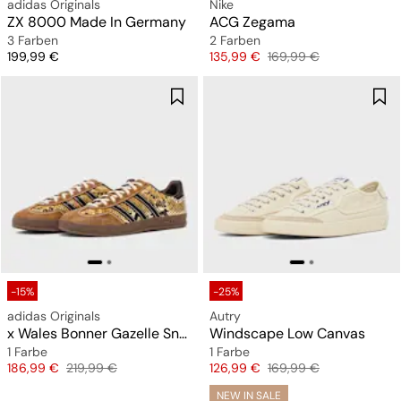
adidas Originals
Nike
ZX 8000 Made In Germany
ACG Zegama
3 Farben
2 Farben
Preis
Preis
Originalpreis
199,99 €
135,99 €
169,99 €
-15%
-25%
adidas Originals
Autry
x Wales Bonner Gazelle Snake
Windscape Low Canvas
1 Farbe
1 Farbe
Preis
Originalpreis
Preis
Originalpreis
186,99 €
219,99 €
126,99 €
169,99 €
NEW IN SALE