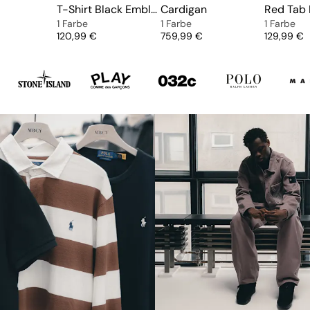
t
T-Shirt Black Emblem
Cardigan
1 Farbe
1 Farbe
1 Farbe
Preis
Preis
Preis
120,99 €
759,99 €
129,99 €