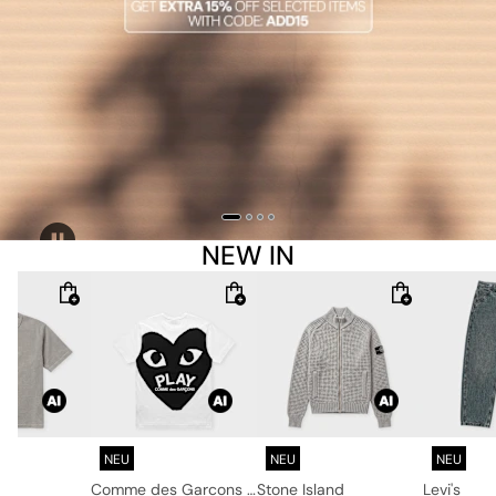
NEW IN
NEU
NEU
NEU
nd
Comme des Garcons Play
Stone Island
Levi's