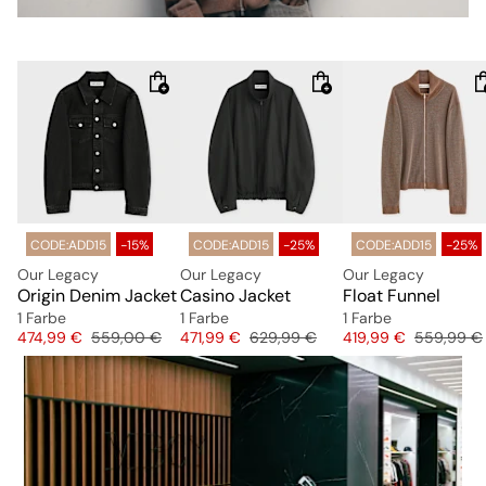
CODE:ADD15
-15%
CODE:ADD15
-25%
CODE:ADD15
-25%
Our Legacy
Our Legacy
Our Legacy
Origin Denim Jacket
Casino Jacket
Float Funnel
1 Farbe
1 Farbe
1 Farbe
Preis
Originalpreis
Preis
Originalpreis
Preis
Originalpr
474,99 €
559,00 €
471,99 €
629,99 €
419,99 €
559,99 €