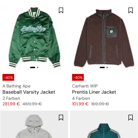
-40%
-40%
A Bathing Ape
Carhartt WIP
Baseball Varsity Jacket
Prentis Liner Jacket
2 Farben
4 Farben
Preis
Originalpreis
Preis
Originalpreis
281,99 €
469,99 €
101,99 €
169,99 €