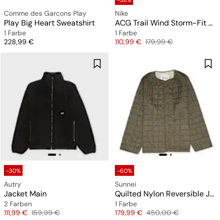
-38%
Comme des Garcons Play
Nike
Play Big Heart Sweatshirt
ACG Trail Wind Storm-Fit ADV
1 Farbe
1 Farbe
Preis
Preis
Originalpreis
228,99 €
110,99 €
179,99 €
-30%
-60%
Autry
Sunnei
Jacket Main
Quilted Nylon Reversible Jacket
2 Farben
1 Farbe
Preis
Originalpreis
Preis
Originalpreis
111,99 €
159,99 €
179,99 €
450,00 €