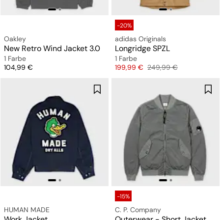
-20%
Oakley
adidas Originals
New Retro Wind Jacket 3.0
Longridge SPZL
1 Farbe
1 Farbe
Preis
Preis
Originalpreis
104,99 €
199,99 €
249,99 €
-15%
HUMAN MADE
C. P. Company
Work Jacket
Outerwear - Short Jacket