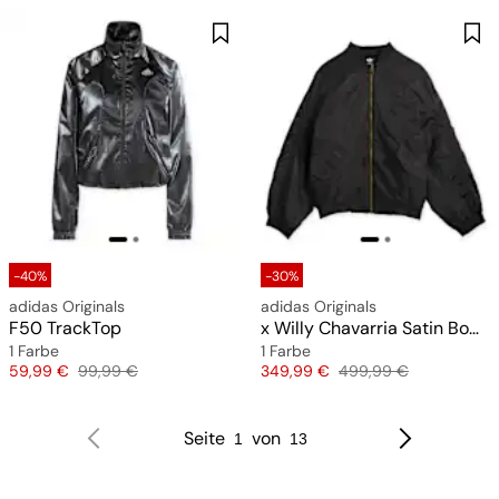
-40%
-30%
adidas Originals
adidas Originals
F50 TrackTop
x Willy Chavarria Satin Bomber Jacket
1 Farbe
1 Farbe
Preis
Originalpreis
Preis
Originalpreis
59,99 €
99,99 €
349,99 €
499,99 €
Seite
von
1
13