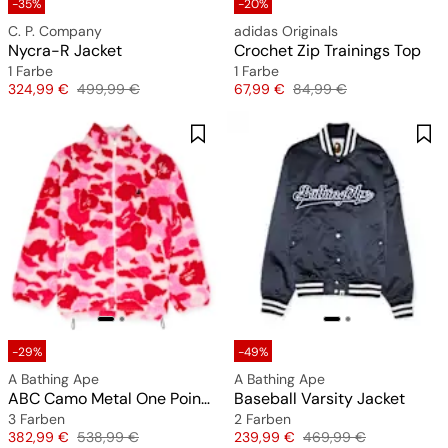
-35%
-20%
C. P. Company
adidas Originals
Nycra-R Jacket
Crochet Zip Trainings Top
1 Farbe
1 Farbe
Preis
Originalpreis
Preis
Originalpreis
324,99 €
499,99 €
67,99 €
84,99 €
-29%
-49%
A Bathing Ape
A Bathing Ape
ABC Camo Metal One Point Boa Jacket M
Baseball Varsity Jacket
3 Farben
2 Farben
Preis
Originalpreis
Preis
Originalpreis
382,99 €
538,99 €
239,99 €
469,99 €