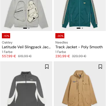
-10%
-30%
Oakley
Needles
Latitude Veil Slingpack Jacket
Track Jacket - Poly Smooth
1 Farbe
1 Farbe
Preis
Originalpreis
Preis
Originalpreis
557,99 €
619,99 €
230,99 €
329,99 €