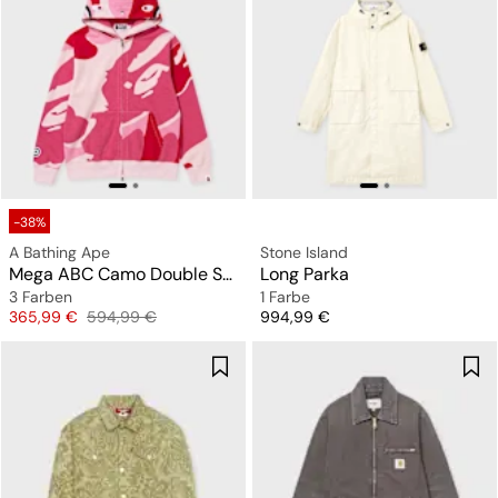
-38%
A Bathing Ape
Stone Island
Mega ABC Camo Double Shark Relaxed Fit Full Zip Hoodie
Long Parka
3 Farben
1 Farbe
Preis
Originalpreis
Preis
365,99 €
594,99 €
994,99 €