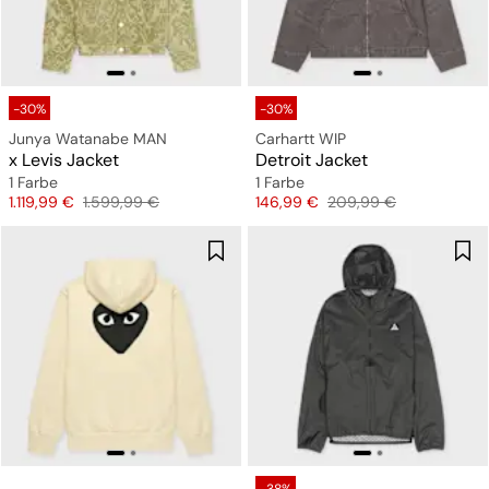
-30%
-30%
Junya Watanabe MAN
Carhartt WIP
x Levis Jacket
Detroit Jacket
1 Farbe
1 Farbe
Preis
Originalpreis
Preis
Originalpreis
1.119,99 €
1.599,99 €
146,99 €
209,99 €