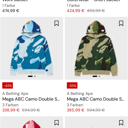
1 Farbe
1 Farbe
Preis
Preis
Originalpreis
474,99 €
424,99 €
499,99 €
-43%
-35%
A Bathing Ape
A Bathing Ape
Mega ABC Camo Double Shark Relaxed Fit Full Zip Hoodie
Mega ABC Camo Double Shark Relaxed Fit Full Zip Hoodie
3 Farben
3 Farben
Preis
Originalpreis
Preis
Originalpreis
338,99 €
594,99 €
385,99 €
594,99 €