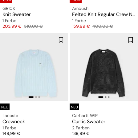
-60%
-60%
GR10K
Ambush
Knit Sweater
Felted Knit Regular Crew Neck
1 Farbe
1 Farbe
Preis
Originalpreis
Preis
Originalpreis
203,99 €
510,00 €
159,99 €
400,00 €
NEU
NEU
Lacoste
Carhartt WIP
Crewneck
Curtis Sweater
1 Farbe
2 Farben
Preis
Preis
149,99 €
139,99 €