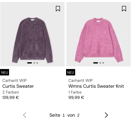
NEU
NEU
Carhartt WIP
Carhartt WIP
Curtis Sweater
Wmns Curtis Sweater Knit
2 Farben
1 Farbe
Preis
Preis
139,99 €
99,99 €
Seite
von
1
2