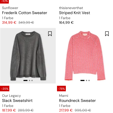
-10%
Sunflower
thisisneverthat
Frederik Cotton Sweater
Striped Knit Vest
1 Farbe
1 Farbe
Preis
Originalpreis
Preis
314,99 €
349,99 €
164,99 €
-35%
-78%
Our Legacy
Marni
Slack Sweatshirt
Roundneck Sweater
1 Farbe
1 Farbe
Preis
Originalpreis
Preis
Originalpreis
187,99 €
289,99 €
217,99 €
995,00 €