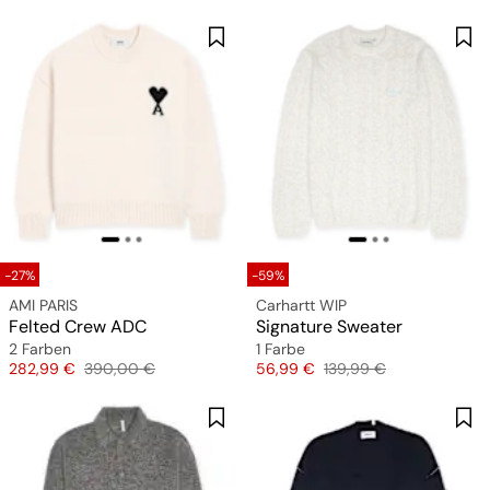
-27%
-59%
AMI PARIS
Carhartt WIP
Felted Crew ADC
Signature Sweater
2 Farben
1 Farbe
Preis
Originalpreis
Preis
Originalpreis
282,99 €
390,00 €
56,99 €
139,99 €