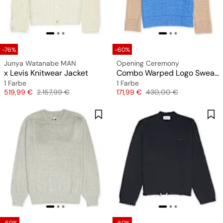
-76%
-60%
Junya Watanabe MAN
Opening Ceremony
x Levis Knitwear Jacket
Combo Warped Logo Sweater
1 Farbe
1 Farbe
Preis
Originalpreis
Preis
Originalpreis
519,99 €
2.157,99 €
171,99 €
430,00 €