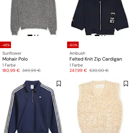
-48%
-60%
Sunflower
Ambush
Mohair Polo
Felted Knit Zip Cardigan
1 Farbe
1 Farbe
Preis
Originalpreis
Preis
Originalpreis
180,99 €
349,99 €
247,99 €
620,00 €