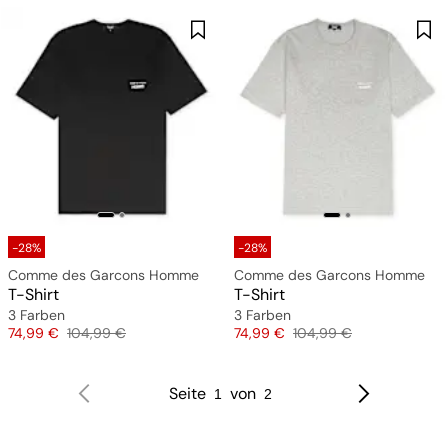
-28%
-28%
Comme des Garcons Homme
Comme des Garcons Homme
T-Shirt
T-Shirt
3 Farben
3 Farben
Preis
Originalpreis
Preis
Originalpreis
74,99 €
104,99 €
74,99 €
104,99 €
Seite
von
1
2