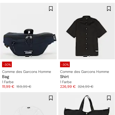
-30%
-30%
Comme des Garcons Homme
Comme des Garcons Homme
Bag
Shirt
1 Farbe
1 Farbe
Preis
Originalpreis
Preis
Originalpreis
111,99 €
159,99 €
226,99 €
324,99 €