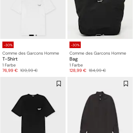
-30%
-30%
Comme des Garcons Homme
Comme des Garcons Homme
T-Shirt
Bag
1 Farbe
1 Farbe
Preis
Originalpreis
Preis
Originalpreis
76,99 €
109,99 €
128,99 €
184,99 €