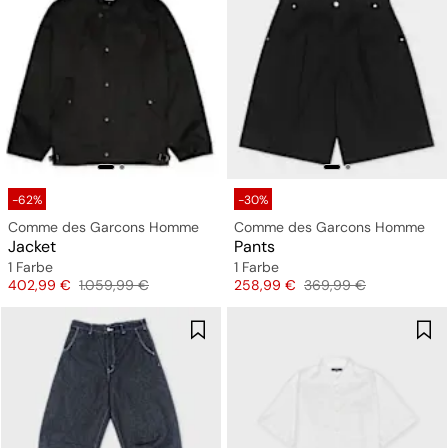
-62%
-30%
Comme des Garcons Homme
Comme des Garcons Homme
Jacket
Pants
1 Farbe
1 Farbe
Preis
Originalpreis
Preis
Originalpreis
402,99 €
1.059,99 €
258,99 €
369,99 €