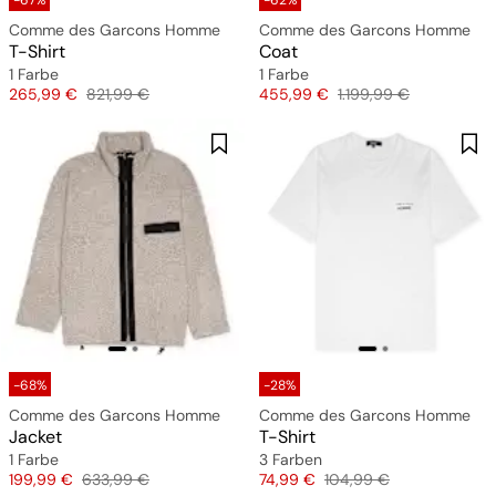
-67%
-62%
Comme des Garcons Homme
Comme des Garcons Homme
T-Shirt
Coat
1 Farbe
1 Farbe
Preis
Originalpreis
Preis
Originalpreis
265,99 €
821,99 €
455,99 €
1.199,99 €
-68%
-28%
Comme des Garcons Homme
Comme des Garcons Homme
Jacket
T-Shirt
1 Farbe
3 Farben
Preis
Originalpreis
Preis
Originalpreis
199,99 €
633,99 €
74,99 €
104,99 €