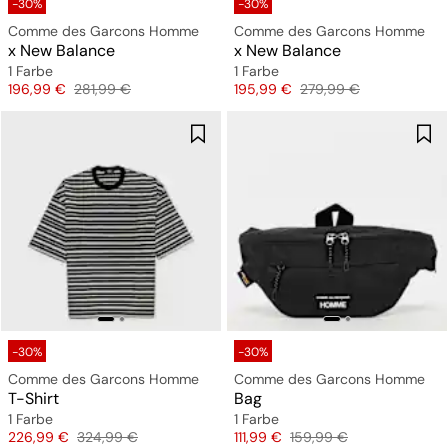
-30%
-30%
Comme des Garcons Homme
Comme des Garcons Homme
x New Balance
x New Balance
1 Farbe
1 Farbe
Preis
Originalpreis
Preis
Originalpreis
196,99 €
281,99 €
195,99 €
279,99 €
-30%
-30%
Comme des Garcons Homme
Comme des Garcons Homme
T-Shirt
Bag
1 Farbe
1 Farbe
Preis
Originalpreis
Preis
Originalpreis
226,99 €
324,99 €
111,99 €
159,99 €