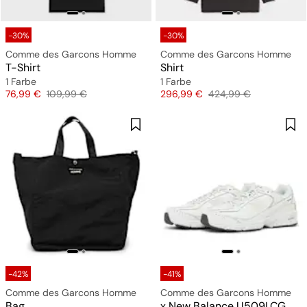
-30%
-30%
Comme des Garcons Homme
Comme des Garcons Homme
T-Shirt
Shirt
1 Farbe
1 Farbe
Preis
Originalpreis
Preis
Originalpreis
76,99 €
109,99 €
296,99 €
424,99 €
-42%
-41%
Comme des Garcons Homme
Comme des Garcons Homme
Bag
x New Balance U509LCG