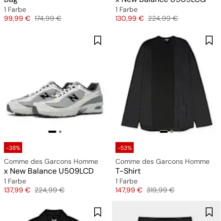
1 Farbe
1 Farbe
Preis
Originalpreis
Preis
Originalpreis
99,99 €
174,99 €
130,99 €
224,99 €
-38%
-53%
Comme des Garcons Homme
Comme des Garcons Homme
x New Balance U509LCD
T-Shirt
1 Farbe
1 Farbe
Preis
Originalpreis
Preis
Originalpreis
137,99 €
224,99 €
147,99 €
319,99 €