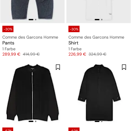
-30%
-30%
Comme des Garcons Homme
Comme des Garcons Homme
Pants
Shirt
1 Farbe
1 Farbe
Preis
Originalpreis
Preis
Originalpreis
289,99 €
414,99 €
226,99 €
324,99 €