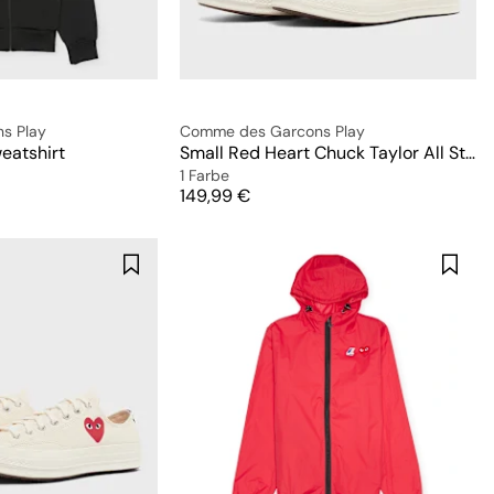
s Play
Comme des Garcons Play
eatshirt
Small Red Heart Chuck Taylor All Star '70 Hi
1 Farbe
Preis
149,99 €