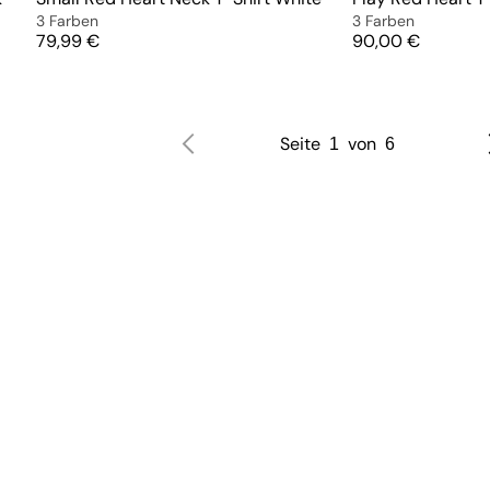
3 Farben
3 Farben
Preis
Preis
79,99 €
90,00 €
Seite
von
1
6