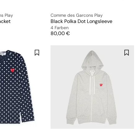
s Play
Comme des Garcons Play
acket
Black Polka Dot Longsleeve
4 Farben
Preis
80,00 €