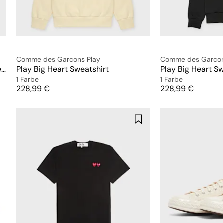
Comme des Garcons Play
Comme des Garcon
T-Shirt Red Emblem Mesh Black Heart
Play Big Heart Sweatshirt
Play Big Heart Sw
1 Farbe
1 Farbe
Preis
Preis
228,99 €
228,99 €