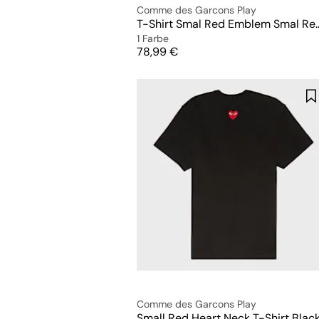
Comme des Garcons Play
T-Shirt Smal Red Embl
1 Farbe
Preis
78,99 €
Comme des Garcons Play
Small Red Heart Neck T-Shirt Blac