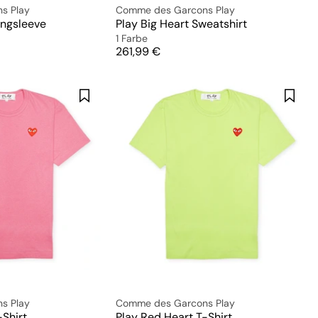
s Play
Comme des Garcons Play
ongsleeve
Play Big Heart Sweatshirt
1 Farbe
Preis
261,99 €
s Play
Comme des Garcons Play
-Shirt
Play Red Heart T-Shirt