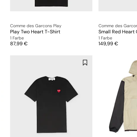
Comme des Garcons Play
Comme des Garcon
Play Two Heart T-Shirt
1 Farbe
1 Farbe
Preis
Preis
87,99 €
149,99 €