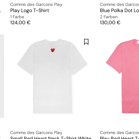
Comme des Garcons Play
Comme des Garcon
em Smal Red Heart
Play Logo T-Shirt
Blue Polka Dot L
1 Farbe
2 Farben
Preis
Preis
124,00 €
130,00 €
Comme des Garcons Play
Comme des Garcon
k
Small Red Heart Neck T-Shirt White
Play Red Heart T