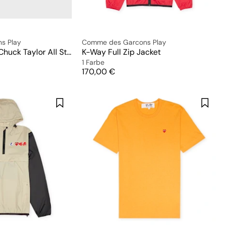
s Play
Comme des Garcons Play
Small Red Heart Chuck Taylor All Star '70 Low
K-Way Full Zip Jacket
1 Farbe
Preis
170,00 €