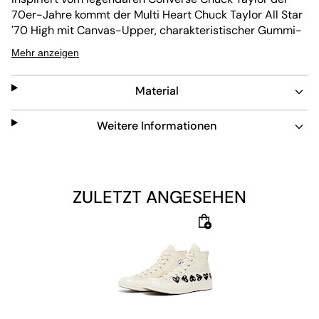
70er-Jahre kommt der Multi Heart Chuck Taylor All Star
'70 High mit Canvas-Upper, charakteristischer Gummi-
Zehenkappe und High-Top-Silhouette. Blickfang sind die
Mehr anzeigen
Herzen an der Seite und der Streifen im Fersenbereich.
Am Innenknöchel ist natürlich auch bei diesem Modell
Material
der runde Converse-Aufnäher angebracht.
Obermaterial: 100% Textil
Weitere Informationen
Futter: 100% Textil
Sohle: 100% Gummi
ZULETZT ANGESEHEN