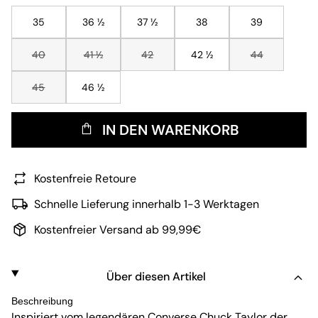
35
36 ½
37 ½
38
39
40
41 ½
42
42 ½
44
45
46 ½
IN DEN WARENKORB
Kostenfreie Retoure
Schnelle Lieferung innerhalb 1-3 Werktagen
Kostenfreier Versand ab 99,99€
Über diesen Artikel
Beschreibung
Inspiriert vom legendären Converse Chuck Taylor der