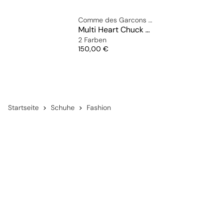
Comme des Garcons Play
Multi Heart Chuck Taylor All Star '70 High
2 Farben
Preis
150,00 €
Startseite
Schuhe
Fashion