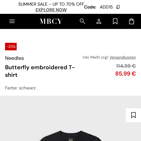
SUMMER SALE - UP TO 70% OFF
Code:
ADD15
EXPLORE NOW
-25%
Needles
inkl. MwSt zzgl.
Versandkosten
Originalpr
114,99 €
Butterfly embroidered T-
Preis
85,99 €
shirt
Farbe
: schwarz