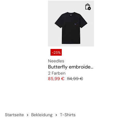
-25%
Needles
Butterfly embroidered T-shirt
2 Farben
Preis
Originalpreis
85,99 €
114,99 €
Startseite
Bekleidung
T-Shirts