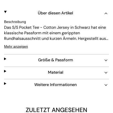
Über diesen Artikel
Beschreibung
Das S/S Pocket Tee - Cotton Jersey in Schwarz hat eine
klassische Passform mit einem gerippten
Rundhalsausschnitt und kurzen Ärmeln. Hergestellt aus
robustem Baumwolljersey, ist es pflegeleicht und
Mehr anzeigen
langlebig. Das dezente Taschen-Detail sorgt für einen
stylischen Akzent und hält den Look clean und vielseitig
Größe & Passform
für den Alltag.
Material
Weitere Informationen
ZULETZT ANGESEHEN