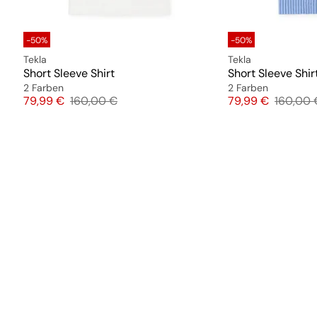
-50%
-50%
Tekla
Tekla
Short Sleeve Shirt
Short Sleeve Shir
2 Farben
2 Farben
Preis
Originalpreis
Preis
Original
79,99 €
160,00 €
79,99 €
160,00 