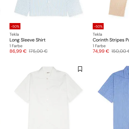
-50%
-50%
Tekla
Tekla
Long Sleeve Shirt
Corinth Stripes P
1 Farbe
1 Farbe
Preis
Originalpreis
Preis
Original
86,99 €
175,00 €
74,99 €
150,00 