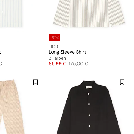
-50%
Tekla
t
Long Sleeve Shirt
3 Farben
preis
Preis
Originalpreis
€
86,99 €
175,00 €