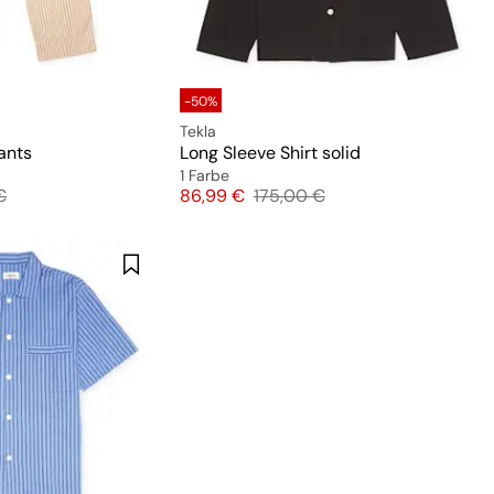
-50%
Tekla
ants
Long Sleeve Shirt solid
1 Farbe
preis
Preis
Originalpreis
€
86,99 €
175,00 €