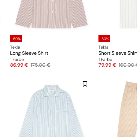
-50%
-50%
Tekla
Tekla
Long Sleeve Shirt
Short Sleeve Shir
1 Farbe
1 Farbe
Preis
Originalpreis
Preis
Original
86,99 €
175,00 €
79,99 €
160,00 