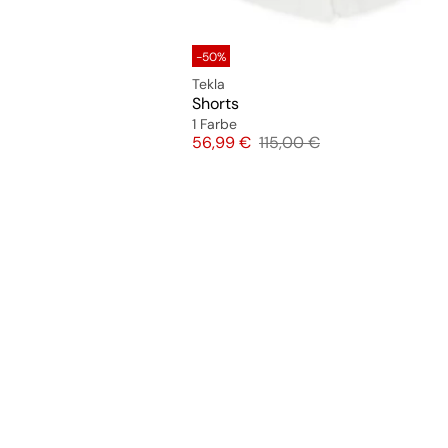
-50%
Tekla
Shorts
1 Farbe
Preis
Originalpreis
56,99 €
115,00 €