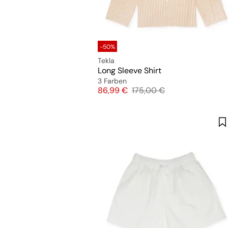
-50%
Tekla
Long Sleeve Shirt
3 Farben
Preis
Originalpreis
86,99 €
175,00 €