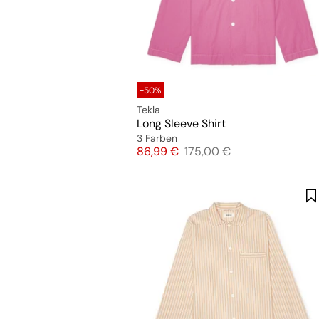
-50%
Tekla
Long Sleeve Shirt
3 Farben
Preis
Originalpreis
86,99 €
175,00 €