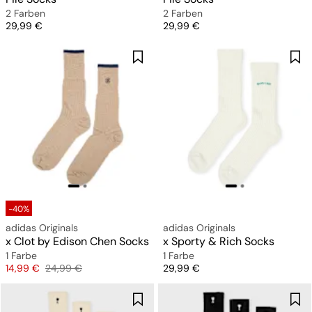
2 Farben
2 Farben
Preis
Preis
29,99 €
29,99 €
-40%
adidas Originals
adidas Originals
x Clot by Edison Chen Socks
x Sporty & Rich Socks
1 Farbe
1 Farbe
Preis
Originalpreis
Preis
14,99 €
24,99 €
29,99 €