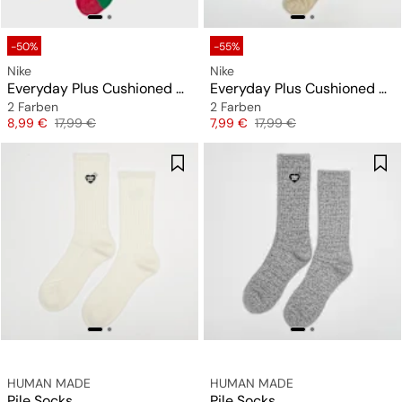
-50%
-55%
Nike
Nike
Everyday Plus Cushioned Winter Wonderland Crew Socks (2 Pack)
Everyday Plus Cushioned Winter Wonderland Crew Socks (2 Pack)
2 Farben
2 Farben
Preis
Originalpreis
Preis
Originalpreis
8,99 €
17,99 €
7,99 €
17,99 €
HUMAN MADE
HUMAN MADE
Pile Socks
Pile Socks