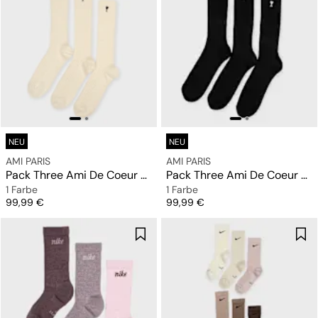
NEU
NEU
AMI PARIS
AMI PARIS
Pack Three Ami De Coeur Embroidery Socks
Pack Three Ami De Coeur Embroidery Socks
1 Farbe
1 Farbe
Preis
Preis
99,99 €
99,99 €