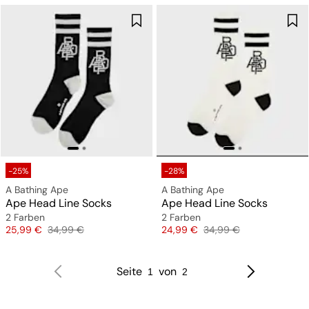
-25%
-28%
A Bathing Ape
A Bathing Ape
Ape Head Line Socks
Ape Head Line Socks
2 Farben
2 Farben
Preis
Originalpreis
Preis
Originalpreis
25,99 €
34,99 €
24,99 €
34,99 €
Seite
von
1
2