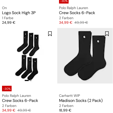
-30%
On
Polo Ralph Lauren
Logo Sock High 3P
Crew Socks 6-Pack
1 Farbe
2 Farben
Preis
Preis
Originalpreis
24,99 €
34,99 €
49,99 €
-30%
Polo Ralph Lauren
Carhartt WIP
Crew Socks 6-Pack
Madison Socks (2 Pack)
2 Farben
2 Farben
Preis
Originalpreis
Preis
34,99 €
49,99 €
18,99 €