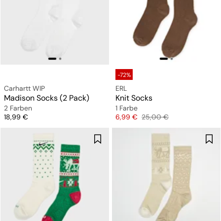
-72%
Carhartt WIP
ERL
Madison Socks (2 Pack)
Knit Socks
2 Farben
1 Farbe
Preis
Preis
Originalpreis
18,99 €
6,99 €
25,00 €