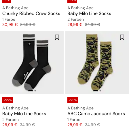
-11%
-17%
A Bathing Ape
A Bathing Ape
Chunky Ribbed Crew Socks
Baby Milo Line Socks
1 Farbe
2 Farben
Preis
Originalpreis
Preis
Originalpreis
30,99 €
34,99 €
28,99 €
34,99 €
-22%
-25%
A Bathing Ape
A Bathing Ape
Baby Milo Line Socks
ABC Camo Jacquard Socks
2 Farben
1 Farbe
Preis
Originalpreis
Preis
Originalpreis
26,99 €
34,99 €
25,99 €
34,99 €