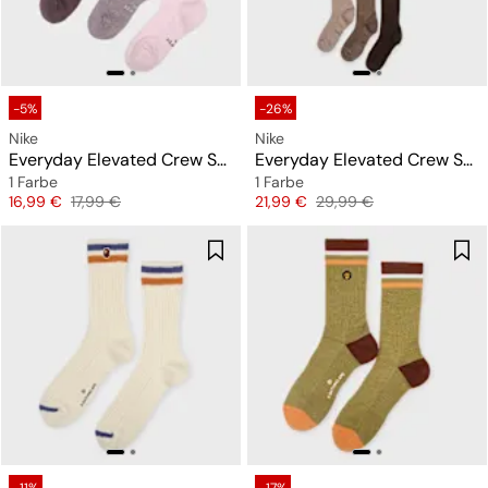
-5%
-26%
Nike
Nike
Everyday Elevated Crew Socks (3 Pack)
Everyday Elevated Crew Socks (6 Pack)
1 Farbe
1 Farbe
Preis
Originalpreis
Preis
Originalpreis
16,99 €
17,99 €
21,99 €
29,99 €