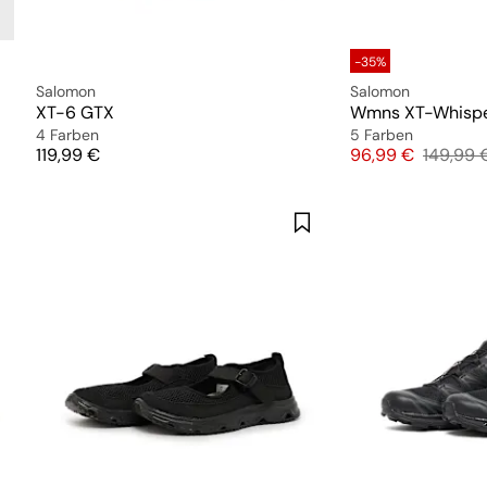
-35%
Salomon
Salomon
XT-6 GTX
Wmns XT-Whisp
4 Farben
5 Farben
Preis
Preis
Original
119,99 €
96,99 €
149,99 