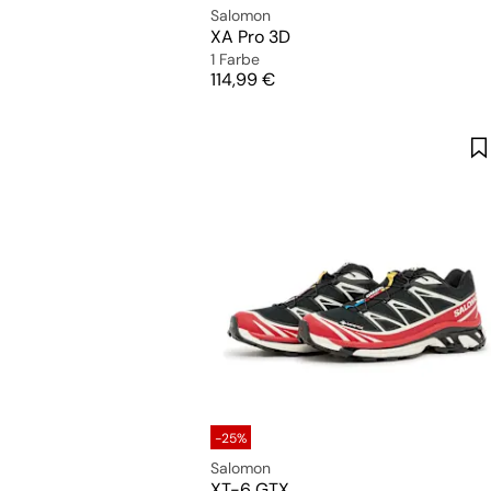
Salomon
XA Pro 3D
1 Farbe
Preis
114,99 €
-25%
Salomon
XT-6 GTX