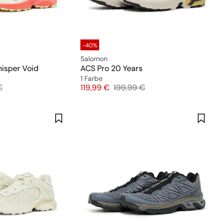
-40%
Salomon
isper Void
ACS Pro 20 Years
1 Farbe
preis
Preis
Originalpreis
€
119,99 €
199,99 €