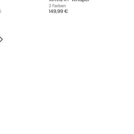
2 Farben
preis
Preis
€
149,99 €