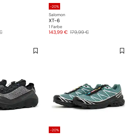
-20%
Salomon
XT-6
1 Farbe
preis
Preis
Originalpreis
€
143,99 €
179,99 €
-20%