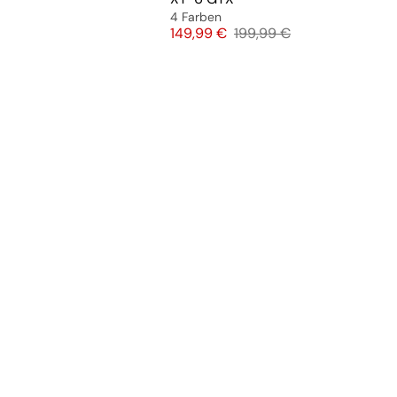
4 Farben
Preis
Originalpreis
149,99 €
199,99 €