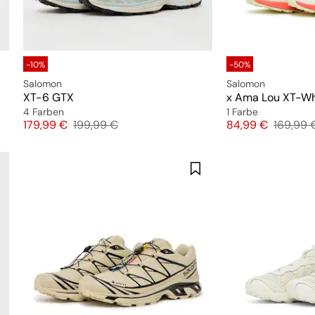
-10%
-50%
Salomon
Salomon
XT-6 GTX
x Ama Lou XT-Wh
4 Farben
1 Farbe
Preis
Originalpreis
Preis
Original
179,99 €
199,99 €
84,99 €
169,99 