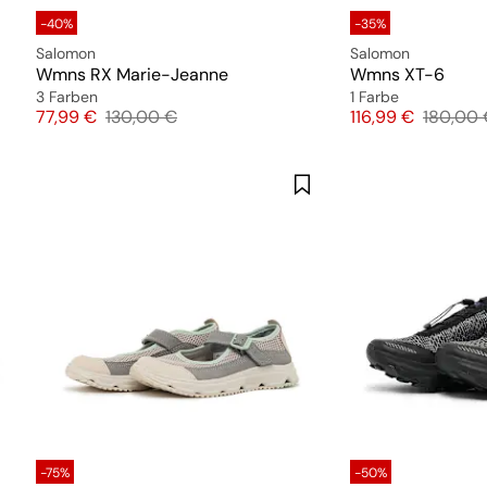
-40%
-35%
Salomon
Salomon
Wmns RX Marie-Jeanne
Wmns XT-6
3 Farben
1 Farbe
Preis
Originalpreis
Preis
Original
77,99 €
130,00 €
116,99 €
180,00 
-75%
-50%