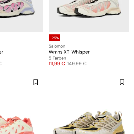
-25%
Salomon
er
Wmns XT-Whisper
5 Farben
preis
Preis
Originalpreis
€
111,99 €
149,99 €