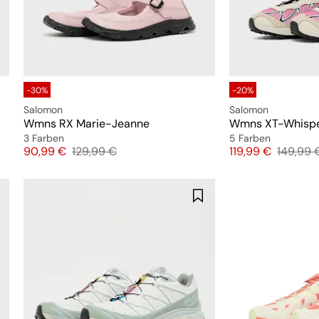
-30%
-20%
Salomon
Salomon
Wmns RX Marie-Jeanne
Wmns XT-Whisp
3 Farben
5 Farben
Preis
Originalpreis
Preis
Original
90,99 €
129,99 €
119,99 €
149,99 