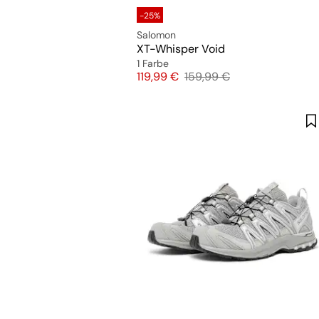
-25%
Salomon
XT-Whisper Void
1 Farbe
Preis
Originalpreis
119,99 €
159,99 €