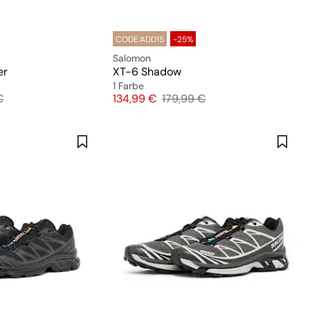
CODE:ADD15
-25%
Salomon
er
XT-6 Shadow
1 Farbe
preis
Preis
Originalpreis
€
134,99 €
179,99 €