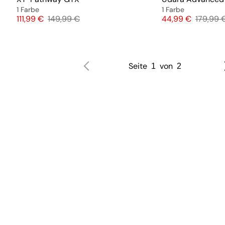
1 Farbe
1 Farbe
Preis
Originalpreis
Preis
Original
111,99 €
149,99 €
44,99 €
179,99 
Seite
von
1
2