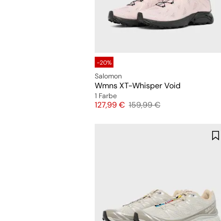
-20%
Salomon
Wmns XT-Whisper Void
1 Farbe
Preis
Originalpreis
127,99 €
159,99 €