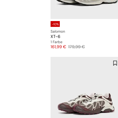
-10%
Salomon
XT-6
1 Farbe
Preis
Originalpreis
161,99 €
179,99 €