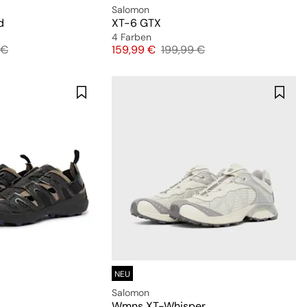
Salomon
d
XT-6 GTX
4 Farben
lpreis
Preis
Originalpreis
 €
159,99 €
199,99 €
NEU
Salomon
Wmns XT-Whisper