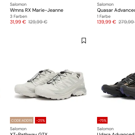
Salomon
Salomon
Wmns RX Marie-Jeanne
Quasar Advance
3 Farben
1 Farbe
Preis
Originalpreis
Preis
Origina
31,99 €
129,99 €
139,99 €
279,99
CODE:ADD15
-25%
-75%
Salomon
Salomon
XT-Pathway GTX
Udara Advanced