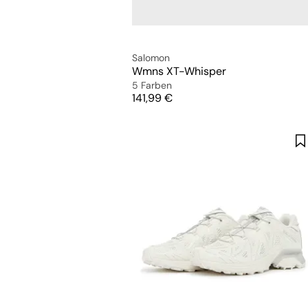
Salomon
Wmns XT-Whisper
5 Farben
Preis
141,99 €