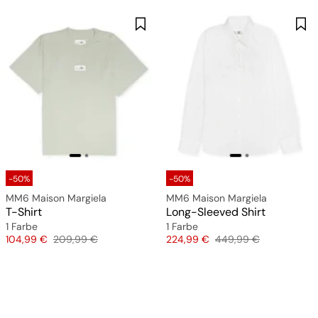
-50%
-50%
MM6 Maison Margiela
MM6 Maison Margiela
T-Shirt
Long-Sleeved Shirt
1 Farbe
1 Farbe
Preis
Originalpreis
Preis
Originalpreis
104,99 €
209,99 €
224,99 €
449,99 €