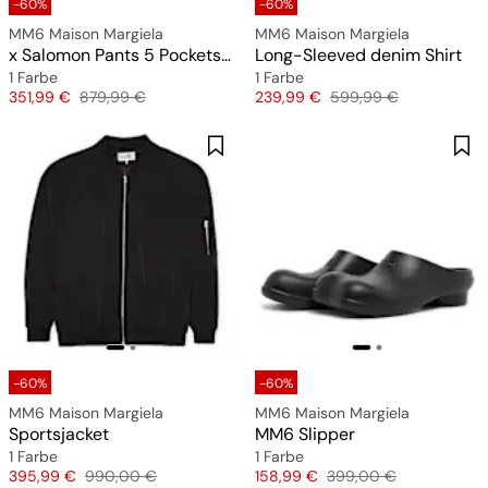
-60%
-60%
MM6 Maison Margiela
MM6 Maison Margiela
x Salomon Pants 5 Pockets Gore Tex
Long-Sleeved denim Shirt
1 Farbe
1 Farbe
Preis
Originalpreis
Preis
Originalpreis
351,99 €
879,99 €
239,99 €
599,99 €
-60%
-60%
MM6 Maison Margiela
MM6 Maison Margiela
Sportsjacket
MM6 Slipper
1 Farbe
1 Farbe
Preis
Originalpreis
Preis
Originalpreis
395,99 €
990,00 €
158,99 €
399,00 €