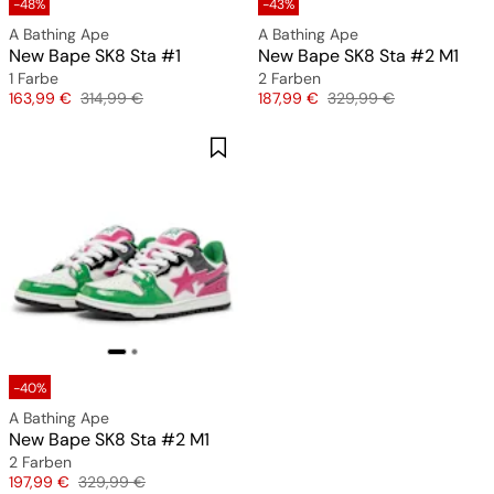
-48%
-43%
A Bathing Ape
A Bathing Ape
New Bape SK8 Sta #1
New Bape SK8 Sta #2 M1
1 Farbe
2 Farben
Preis
Originalpreis
Preis
Originalpreis
163,99 €
314,99 €
187,99 €
329,99 €
-40%
A Bathing Ape
New Bape SK8 Sta #2 M1
2 Farben
Preis
Originalpreis
197,99 €
329,99 €