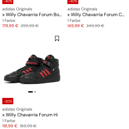
-40%
-40%
adidas Originals
adidas Originals
x Willy Chavarria Forum Boot Mid
x Willy Chavarria Forum Combat
1 Farbe
1 Farbe
Preis
Originalpreis
Preis
Originalpreis
179,99 €
299,99 €
149,99 €
249,99 €
-30%
adidas Originals
x Willy Chavarria Forum Hi
1 Farbe
Preis
Originalpreis
118,99 €
169,99 €