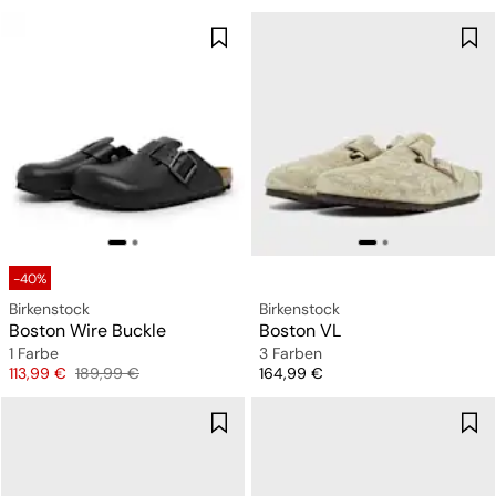
-40%
Birkenstock
Birkenstock
Boston Wire Buckle
Boston VL
1 Farbe
3 Farben
Preis
Originalpreis
Preis
113,99 €
189,99 €
164,99 €