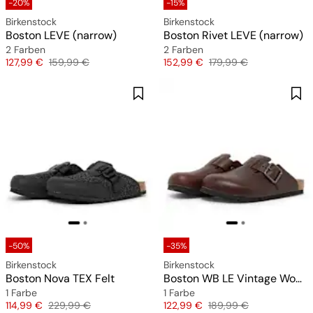
-20%
-15%
Birkenstock
Birkenstock
Boston LEVE (narrow)
Boston Rivet LEVE (narrow)
2 Farben
2 Farben
Preis
Originalpreis
Preis
Originalpreis
127,99 €
159,99 €
152,99 €
179,99 €
-50%
-35%
Birkenstock
Birkenstock
Boston Nova TEX Felt
Boston WB LE Vintage Wood
1 Farbe
1 Farbe
Preis
Originalpreis
Preis
Originalpreis
114,99 €
229,99 €
122,99 €
189,99 €