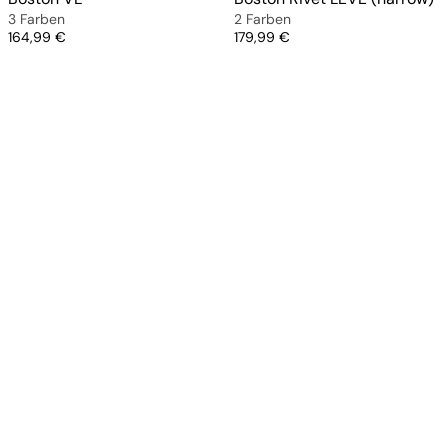
3 Farben
2 Farben
Preis
Preis
164,99 €
179,99 €