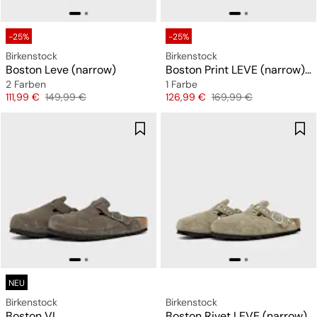
-25%
-25%
Birkenstock
Birkenstock
Boston Leve (narrow)
Boston Print LEVE (narrow) "Snakeskin"
2 Farben
1 Farbe
Preis
Originalpreis
Preis
Originalpreis
111,99 €
149,99 €
126,99 €
169,99 €
NEU
Birkenstock
Birkenstock
Boston VL
Boston Rivet LEVE (narrow)