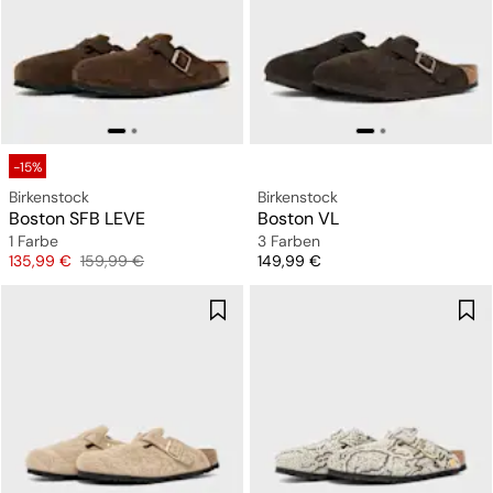
-15%
Birkenstock
Birkenstock
Boston SFB LEVE
Boston VL
1 Farbe
3 Farben
Preis
Originalpreis
Preis
135,99 €
159,99 €
149,99 €