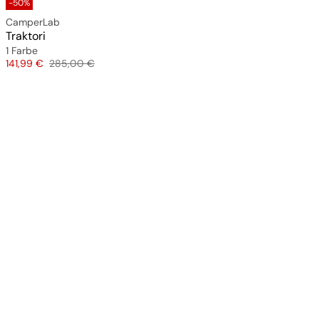
-50%
CamperLab
Traktori
1 Farbe
Preis
Originalpreis
141,99 €
285,00 €