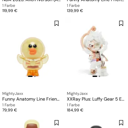
1 Farbe
1 Farbe
Preis
Preis
119,99 €
139,99 €
MightyJaxx
MightyJaxx
Funny Anatomy Line Friends: Sally
XXRay Plus: Luffy Gear 5 Edition
1 Farbe
1 Farbe
Preis
Preis
79,99 €
184,99 €