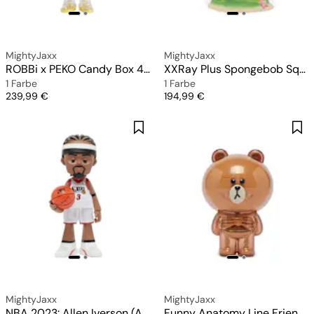
MightyJaxx
MightyJaxx
ROBBi x PEKO Candy Box 400%
XXRay Plus Spongebob Squarepants
1 Farbe
1 Farbe
Preis
Preis
239,99 €
194,99 €
MightyJaxx
MightyJaxx
NBA 2023: Allen Iverson (AllStars Edition)
Funny Anatomy Line Friends: Brown