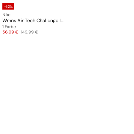
-62%
Nike
Wmns Air Tech Challenge II "Tart"
1 Farbe
Preis
Originalpreis
56,99 €
149,99 €