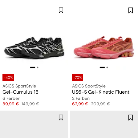
-40%
-70%
ASICS SportStyle
ASICS SportStyle
Gel-Cumulus 16
US6-S Gel-Kinetic Fluent
6 Farben
2 Farben
Preis
Originalpreis
Preis
Originalpreis
89,99 €
149,99 €
62,99 €
209,99 €