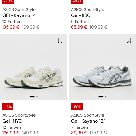
-20%
-40%
ASICS SportStyle
ASICS SportStyle
GEL-Kayano 14
Gel-1130
10 Farben
9 Farben
Preis
Originalpreis
Preis
Originalpreis
135,99 €
169,99 €
65,99 €
109,99 €
-15%
-50%
ASICS SportStyle
ASICS SportStyle
Gel-NYC
Gel-Kayano 12.1
12 Farben
7 Farben
Preis
Originalpreis
Preis
Originalpreis
126,99 €
149,99 €
89,99 €
179,99 €