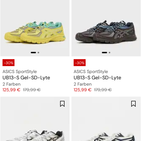
-30%
-30%
ASICS SportStyle
ASICS SportStyle
UB13-S Gel-SD-Lyte
UB13-S Gel-SD-Lyte
2 Farben
2 Farben
Preis
Originalpreis
Preis
Originalpreis
125,99 €
179,99 €
125,99 €
179,99 €