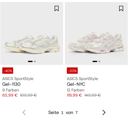
-40%
-20%
ASICS SportStyle
ASICS SportStyle
Gel-1130
Gel-NYC
9 Farben
12 Farben
Preis
Originalpreis
Preis
Originalpreis
65,99 €
109,99 €
119,99 €
149,99 €
Seite
von
1
7