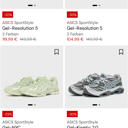
-20%
-30%
ASICS SportStyle
ASICS SportStyle
Gel-Resolution 5
Gel-Resolution 5
2 Farben
2 Farben
Preis
Originalpreis
Preis
Originalpreis
119,99 €
149,99 €
104,99 €
149,99 €
-25%
-30%
ASICS SportStyle
ASICS SportStyle
Gel-NYC
Gel-Kinetic 2.0