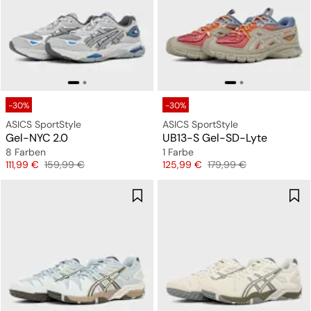
-30%
-30%
ASICS SportStyle
ASICS SportStyle
Gel-NYC 2.0
UB13-S Gel-SD-Lyte
8 Farben
1 Farbe
Preis
Originalpreis
Preis
Originalpreis
111,99 €
159,99 €
125,99 €
179,99 €