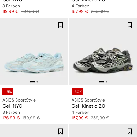
3 Farben
4 Farben
Preis
Originalpreis
Preis
Originalpreis
119,99 €
159,99 €
167,99 €
239,99 €
-15%
-30%
ASICS SportStyle
ASICS SportStyle
Gel-NYC
Gel-Kinetic 2.0
3 Farben
4 Farben
Preis
Originalpreis
Preis
Originalpreis
135,99 €
159,99 €
167,99 €
239,99 €