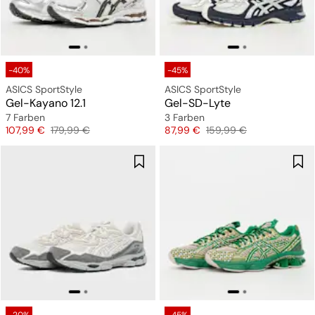
-40%
-45%
ASICS SportStyle
ASICS SportStyle
Gel-Kayano 12.1
Gel-SD-Lyte
7 Farben
3 Farben
Preis
Originalpreis
Preis
Originalpreis
107,99 €
179,99 €
87,99 €
159,99 €