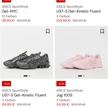
-20%
-45%
ASICS SportStyle
ASICS SportStyle
Gel-NYC
US7-S Gel-Kinetic Fluent
12 Farben
3 Farben
Preis
Originalpreis
Preis
Originalpreis
119,99 €
149,99 €
109,99 €
199,99 €
-50%
-50%
ASICS SportStyle
ASICS SportStyle
US7-S Gel-Kinetic Fluent
Jog 100S
3 Farben
2 Farben
Preis
Originalpreis
Preis
Originalpreis
99,99 €
199,99 €
54,99 €
109,99 €