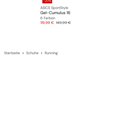
-20%
ASICS SportStyle
Gel-Cumulus 16
6 Farben
Preis
Originalpreis
119,99 €
149,99 €
Startseite
Schuhe
Running