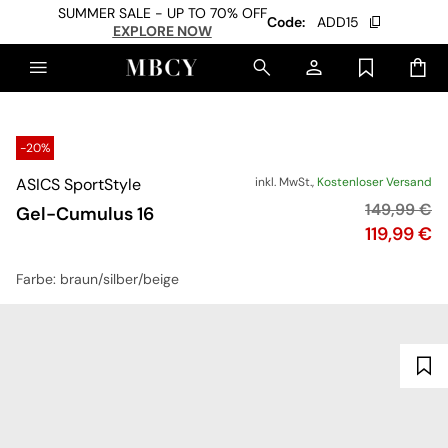
SUMMER SALE - UP TO 70% OFF
Code:
ADD15
EXPLORE NOW
-20%
ASICS SportStyle
inkl. MwSt.,
Kostenloser Versand
Originalpre
149,99 €
Gel-Cumulus 16
Preis
119,99 €
Farbe
: braun/silber/beige