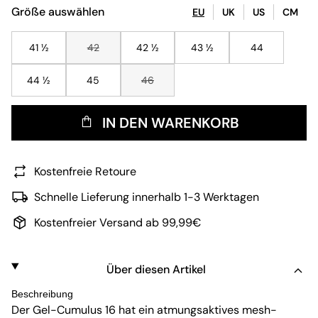
Größe auswählen
EU
UK
US
CM
41 ½
42
42 ½
43 ½
44
44 ½
45
46
IN DEN WARENKORB
Kostenfreie Retoure
Schnelle Lieferung innerhalb 1-3 Werktagen
Kostenfreier Versand ab 99,99€
Über diesen Artikel
Beschreibung
Der Gel-Cumulus 16 hat ein atmungsaktives
mesh
-