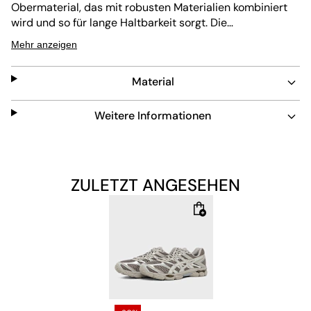
Obermaterial, das mit robusten Materialien kombiniert
wird und so für lange Haltbarkeit sorgt. Die
stoßdämpfende Sohle bietet Komfort auch bei längerem
Mehr anzeigen
Tragen. Mit seiner niedrig geschnittenen Silhouette und
der Schnürung verbindet er guten Halt mit Flexibilität.
Material
Die abriebfeste Außensohle macht ihn besonders
langlebig und pflegeleicht.
Weitere Informationen
ZULETZT ANGESEHEN