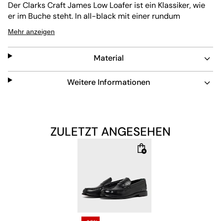
Der Clarks Craft James Low Loafer ist ein Klassiker, wie
er im Buche steht. In all-black mit einer rundum
Konstruktion aus Leder passt dieser Loafer zu allem und
Mehr anzeigen
ist auch auf näherem Blick absolut makellos.
Applikationen auf der Vorderseite und der Ferse sorgen
Material
für das extra Detail, wobei alle Nähte passend in
Schwarz gehalten sind. Damit du sie ordentlich
verstauen kannst und sie dir noch lange erhalten bleiben
Weitere Informationen
wird außerdem eine Dust-Bag mitgeliefert.
ZULETZT ANGESEHEN
Obermaterial: 100% Leder
Futter: 100% Leder, Textil
Sohle: 100% Gummi