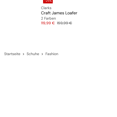
-25%
Clarks
Craft James Loafer
2 Farben
Preis
Originalpreis
119,99 €
159,99 €
Startseite
Schuhe
Fashion