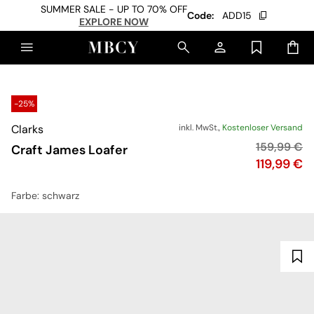
SUMMER SALE - UP TO 70% OFF
Code:
ADD15
EXPLORE NOW
-25%
Clarks
inkl. MwSt.,
Kostenloser Versand
Originalpre
159,99 €
Craft James Loafer
Preis
119,99 €
Farbe
: schwarz