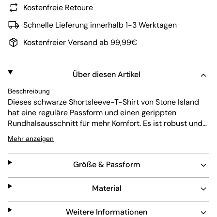
Kostenfreie Retoure
Schnelle Lieferung innerhalb 1-3 Werktagen
Kostenfreier Versand ab 99,99€
Über diesen Artikel
Beschreibung
Dieses schwarze Shortsleeve-T-Shirt von Stone Island
hat eine reguläre Passform und einen gerippten
Rundhalsausschnitt für mehr Komfort. Es ist robust und
pflegeleicht, perfekt für den täglichen Gebrauch. Das
Mehr anzeigen
schlichte Design setzt das ikonische Logo der Marke auf
dem Rücken in Szene und verleiht dem klassischen Teil
Größe & Passform
eine besondere Note.
Material
Weitere Informationen