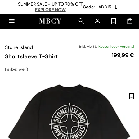
SUMMER SALE - UP TO 70% OFF
Code:
ADD15
EXPLORE NOW
Stone Island
inkl. MwSt.,
Kostenloser Versand
Preis
199,99 €
Shortsleeve T-Shirt
Farbe
: weiß