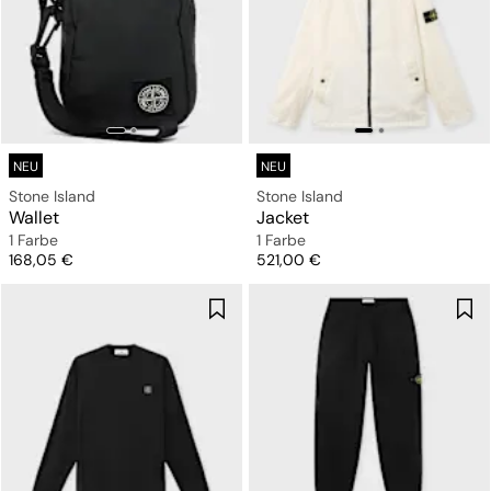
NEU
NEU
Stone Island
Stone Island
Wallet
Jacket
1 Farbe
1 Farbe
Preis
Preis
168,05 €
521,00 €