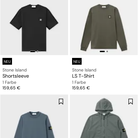
NEU
NEU
Stone Island
Stone Island
Shortsleeve
LS T-Shirt
1 Farbe
1 Farbe
Preis
Preis
159,65 €
159,65 €