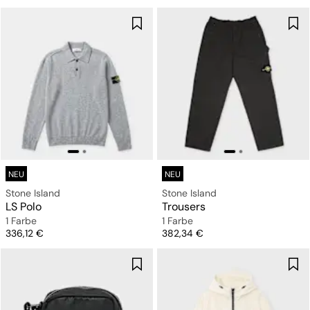
NEU
NEU
Stone Island
Stone Island
LS Polo
Trousers
1 Farbe
1 Farbe
Preis
Preis
336,12 €
382,34 €