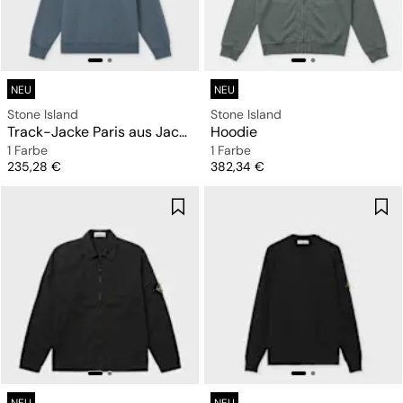
NEU
NEU
Stone Island
Stone Island
Track-Jacke Paris aus Jacquard mit Reißverschluss
Hoodie
1 Farbe
1 Farbe
Preis
Preis
235,28 €
382,34 €