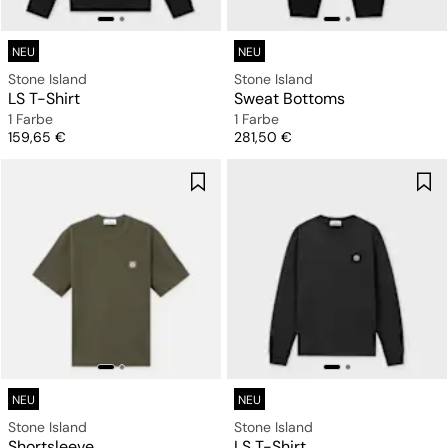
NEU
NEU
Stone Island
Stone Island
LS T-Shirt
Sweat Bottoms
1 Farbe
1 Farbe
Preis
Preis
159,65 €
281,50 €
NEU
NEU
Stone Island
Stone Island
Shortsleeve
LS T-Shirt