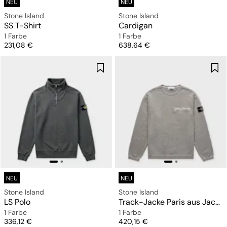
NEU
NEU
Stone Island
Stone Island
SS T-Shirt
Cardigan
1 Farbe
1 Farbe
Preis
Preis
231,08 €
638,64 €
NEU
NEU
Stone Island
Stone Island
LS Polo
Track-Jacke Paris aus Jacquard mit Reißverschluss
1 Farbe
1 Farbe
Preis
Preis
336,12 €
420,15 €