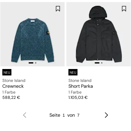
NEU
NEU
Stone Island
Stone Island
Crewneck
Short Parka
1 Farbe
1 Farbe
Preis
Preis
588,22 €
1.105,03 €
Seite
von
1
7