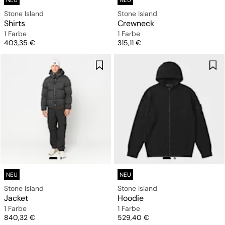
NEU
NEU
Stone Island
Stone Island
Shirts
Crewneck
1 Farbe
1 Farbe
Preis
Preis
403,35 €
315,11 €
NEU
NEU
Stone Island
Stone Island
Jacket
Hoodie
1 Farbe
1 Farbe
Preis
Preis
840,32 €
529,40 €