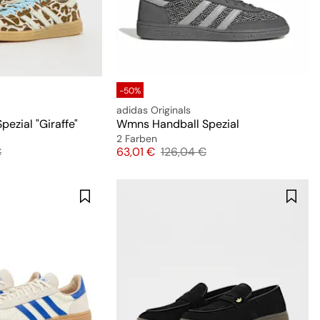
-50%
adidas Originals
ezial "Giraffe"
Wmns Handball Spezial
2 Farben
preis
Preis
Originalpreis
€
63,01 €
126,04 €