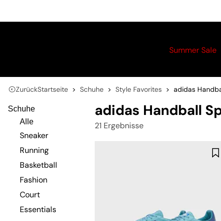
Summer Sale
Zurück
Startseite
Schuhe
Style Favorites
adidas Handba
adidas Handball Sp
Schuhe
Alle
21 Ergebnisse
Sneaker
Running
Basketball
Fashion
Court
Essentials