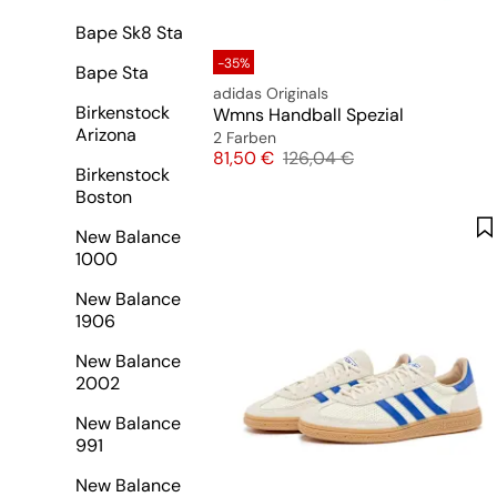
Bape Sk8 Sta
-35%
Bape Sta
adidas Originals
Birkenstock
Wmns Handball Spezial
Arizona
2 Farben
Preis
Originalpreis
81,50 €
126,04 €
Birkenstock
Boston
New Balance
1000
New Balance
1906
New Balance
2002
New Balance
991
New Balance