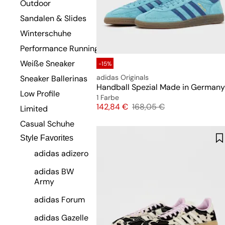
Outdoor
Sandalen & Slides
Winterschuhe
Performance Running
Weiße Sneaker
-15%
adidas Originals
Sneaker Ballerinas
Handball Spezial Made in Germany
Low Profile
1 Farbe
Preis
Originalpreis
142,84 €
168,05 €
Limited
Casual Schuhe
Style Favorites
adidas adizero
adidas BW
Army
adidas Forum
adidas Gazelle