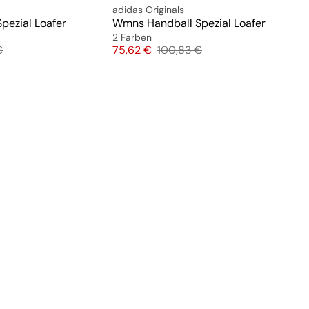
adidas Originals
pezial Loafer
Wmns Handball Spezial Loafer
2 Farben
preis
Preis
Originalpreis
€
75,62 €
100,83 €