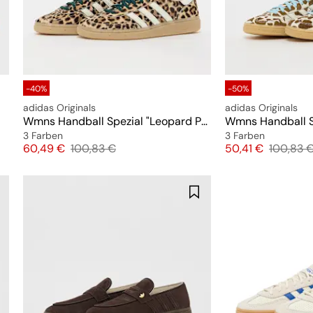
-40%
-50%
adidas Originals
adidas Originals
Wmns Handball Spezial "Leopard Print"
Wmns Handball Sp
3 Farben
3 Farben
Preis
Originalpreis
Preis
Original
60,49 €
100,83 €
50,41 €
100,83 