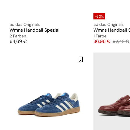
-60%
adidas Originals
adidas Originals
Wmns Handball Spezial
Wmns Handball S
2 Farben
1 Farbe
Preis
Preis
Original
64,69 €
36,96 €
92,42 €