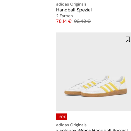
adidas Originals
Handball Spezial
2 Farben
Preis
Originalpreis
78,14 €
92,42 €
-20%
adidas Originals
x solebox Wmns Handball Spezial