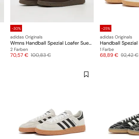
-30%
-25%
adidas Originals
adidas Originals
Wmns Handball Spezial Loafer Suede
Handball Spezial
2 Farben
1 Farbe
Preis
Originalpreis
Preis
Original
70,57 €
100,83 €
68,89 €
92,42 €