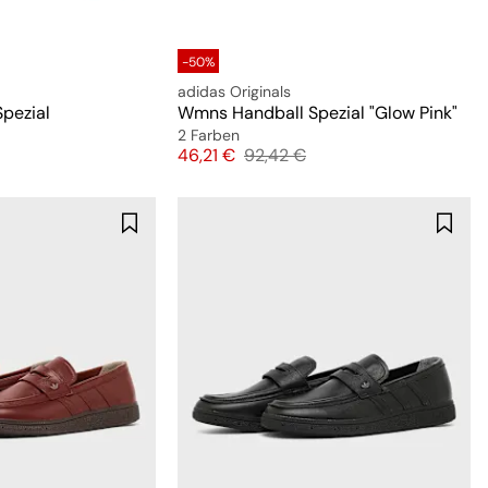
-50%
adidas Originals
pezial
Wmns Handball Spezial "Glow Pink"
2 Farben
preis
Preis
Originalpreis
46,21 €
92,42 €