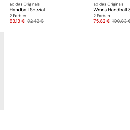
adidas Originals
adidas Originals
Handball Spezial
Wmns Handball S
2 Farben
2 Farben
Preis
Originalpreis
Preis
Original
83,18 €
92,42 €
75,62 €
100,83 