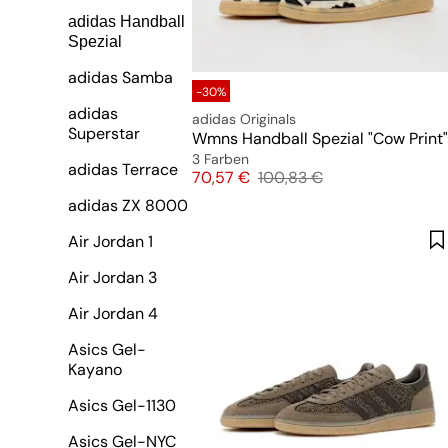
adidas Handball
Spezial
adidas Samba
-30%
adidas
adidas Originals
Superstar
Wmns Handball Spezial "Cow Print"
3 Farben
adidas Terrace
Preis
Originalpreis
70,57 €
100,83 €
adidas ZX 8000
Air Jordan 1
Air Jordan 3
Air Jordan 4
Asics Gel-
Kayano
Asics Gel-1130
Asics Gel-NYC