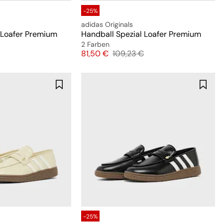
-25%
adidas Originals
 Loafer Premium
Handball Spezial Loafer Premium
2 Farben
preis
Preis
Originalpreis
81,50 €
109,23 €
-25%