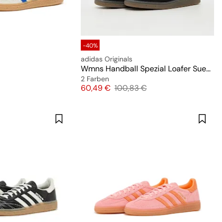
-40%
adidas Originals
Wmns Handball Spezial Loafer Suede
2 Farben
preis
Preis
Originalpreis
60,49 €
100,83 €