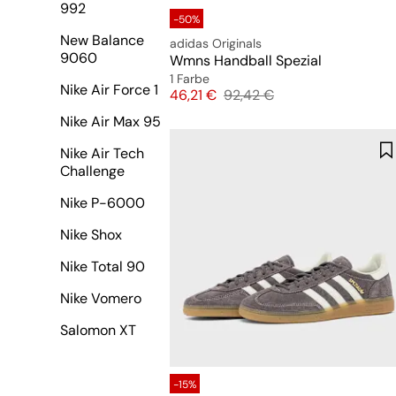
992
-50%
New Balance
adidas Originals
9060
Wmns Handball Spezial
1 Farbe
Nike Air Force 1
Preis
Originalpreis
46,21 €
92,42 €
Nike Air Max 95
Nike Air Tech
Challenge
Nike P-6000
Nike Shox
Nike Total 90
Nike Vomero
Salomon XT
-15%