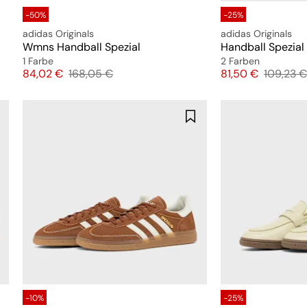
-50%
-25%
adidas Originals
adidas Originals
Wmns Handball Spezial
Handball Spezial
1 Farbe
2 Farben
Preis
Originalpreis
Preis
Original
84,02 €
168,05 €
81,50 €
109,23 €
-10%
-25%