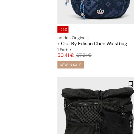
-25%
adidas Originals
x Clot By Edison Chen Waistbag
1 Farbe
Preis
Originalpreis
50,41 €
67,21 €
NEW IN SALE