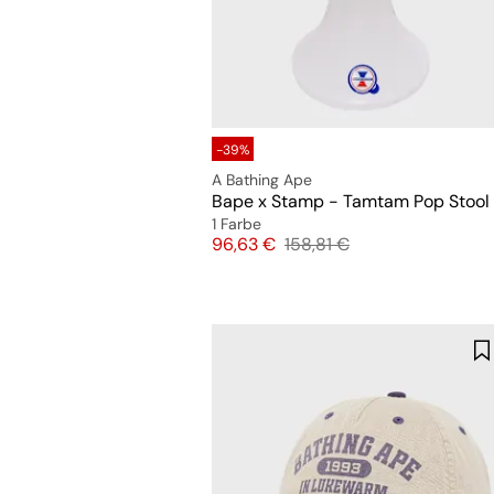
-39%
A Bathing Ape
Bape x Stamp - Tamtam Pop Stool
1 Farbe
Preis
Originalpreis
96,63 €
158,81 €