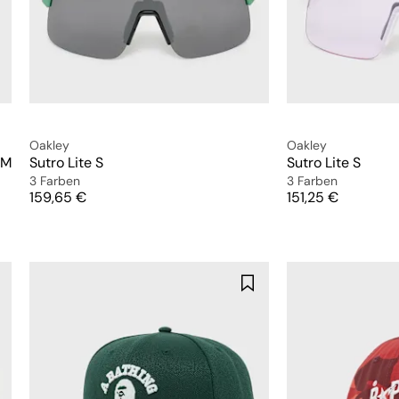
Oakley
Oakley
 M
Sutro Lite S
Sutro Lite S
3 Farben
3 Farben
Preis
Preis
159,65 €
151,25 €