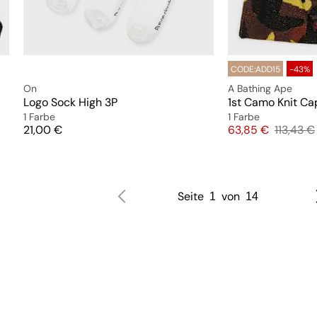
CODE:ADD15
-43%
On
A Bathing Ape
Logo Sock High 3P
1st Camo Knit Ca
1 Farbe
1 Farbe
Preis
Preis
Original
21,00 €
63,85 €
113,43 €
Seite
von
1
14