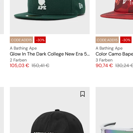
CODE:ADD15
-30%
CODE:ADD15
-30%
A Bathing Ape
A Bathing Ape
Glow In The Dark College New Era 59Fifty Cap
Color Camo Bape
2 Farben
3 Farben
Preis
Originalpreis
Preis
Original
105,03 €
150,41 €
90,74 €
130,24 