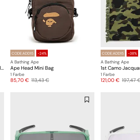
CODE:ADD15
-24%
CODE:ADD15
-38%
A Bathing Ape
A Bathing Ape
Kwistal Fwenz: Jujutsu Kaisen (Battle Ready)
Ape Head Mini Bag
1st Camo Jacqua
1 Farbe
1 Farbe
Preis
Originalpreis
Preis
Original
85,70 €
113,43 €
121,00 €
197,47 