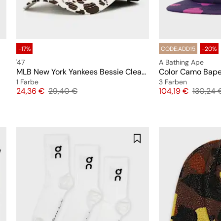
-17%
CODE:ADD15
-20%
'47
A Bathing Ape
MLB New York Yankees Bessie Clean Up (Cow Print)
Color Camo Bape
1 Farbe
3 Farben
Preis
Originalpreis
Preis
Original
24,36 €
29,40 €
104,19 €
130,24 