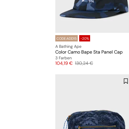
CODE:ADD15
-20%
A Bathing Ape
Color Camo Bape Sta Panel Cap
3 Farben
Preis
Originalpreis
104,19 €
130,24 €