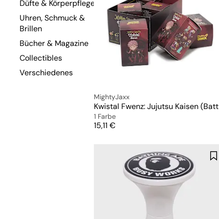
Düfte & Körperpflege
Uhren, Schmuck &
Brillen
Bücher & Magazine
Collectibles
Verschiedenes
MightyJaxx
1 Farbe
Preis
15,11 €