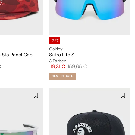
-25%
Oakley
 Sta Panel Cap
Sutro Lite S
3 Farben
preis
Preis
Originalpreis
€
119,31 €
159,65 €
NEW IN SALE