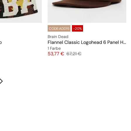
CODE:ADD15
-20%
Brain Dead
p
Flannel Classic Logohead 6 Panel Hat
1 Farbe
preis
Preis
Originalpreis
53,77 €
67,21 €