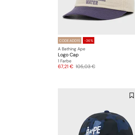
CODE:ADD15
-36%
A Bathing Ape
Logo Cap
1 Farbe
Preis
Originalpreis
67,21 €
105,03 €