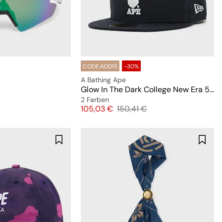
CODE:ADD15
-30%
A Bathing Ape
Glow In The Dark College New Era 59Fifty Cap
2 Farben
Preis
Originalpreis
105,03 €
150,41 €