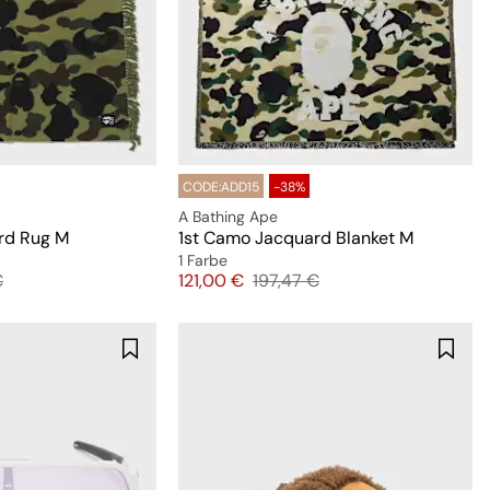
CODE:ADD15
-38%
A Bathing Ape
rd Rug M
1st Camo Jacquard Blanket M
1 Farbe
preis
Preis
Originalpreis
€
121,00 €
197,47 €