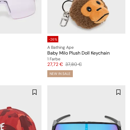
-26%
A Bathing Ape
Baby Milo Plush Doll Keychain
1 Farbe
Preis
Originalpreis
27,72 €
37,80 €
NEW IN SALE