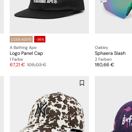
CODE:ADD15
-36%
A Bathing Ape
Oakley
Logo Panel Cap
Sphaera Slash
1 Farbe
2 Farben
Preis
Originalpreis
Preis
67,21 €
105,03 €
180,66 €