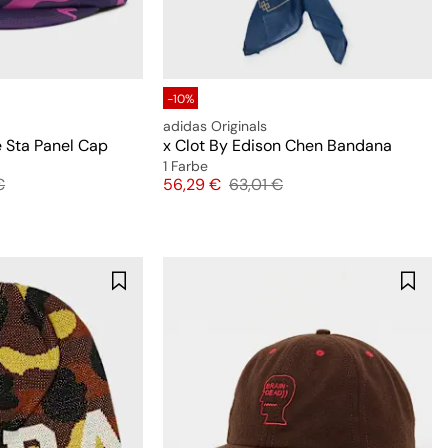
-10%
adidas Originals
 Sta Panel Cap
x Clot By Edison Chen Bandana
1 Farbe
preis
Preis
Originalpreis
€
56,29 €
63,01 €