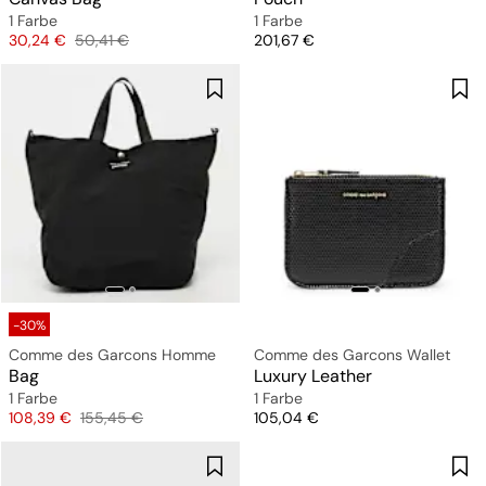
1 Farbe
1 Farbe
Preis
Originalpreis
Preis
30,24 €
50,41 €
201,67 €
-30%
Comme des Garcons Homme
Comme des Garcons Wallet
Bag
Luxury Leather
1 Farbe
1 Farbe
Preis
Originalpreis
Preis
108,39 €
155,45 €
105,04 €