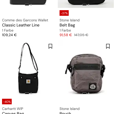
-37%
Comme des Garcons Wallet
Stone Island
Classic Leather Line
Belt Bag
1 Farbe
1 Farbe
Preis
Preis
Originalpreis
109,24 €
91,58 €
147,05 €
-40%
Carhartt WIP
Stone Island
Canvas Bag
Pouch