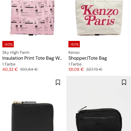
-60%
-60%
Sky High Farm
Kenzo
Insulation Print Tote Bag Woven
Shopper/Tote Bag
1 Farbe
1 Farbe
Preis
Originalpreis
Preis
Originalpreis
40,32 €
100,84 €
131,08 €
327,73 €