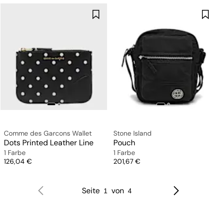
Comme des Garcons Wallet
Stone Island
Dots Printed Leather Line
Pouch
1 Farbe
1 Farbe
Preis
Preis
126,04 €
201,67 €
Seite
von
1
4