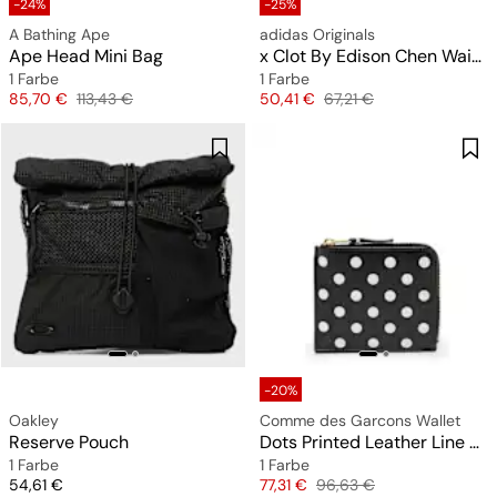
-24%
-25%
A Bathing Ape
adidas Originals
Ape Head Mini Bag
x Clot By Edison Chen Waistbag
1 Farbe
1 Farbe
Preis
Originalpreis
Preis
Originalpreis
85,70 €
113,43 €
50,41 €
67,21 €
-20%
Oakley
Comme des Garcons Wallet
Reserve Pouch
Dots Printed Leather Line black
1 Farbe
1 Farbe
Preis
Preis
Originalpreis
54,61 €
77,31 €
96,63 €