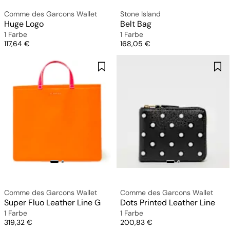
Comme des Garcons Wallet
Stone Island
Huge Logo
Belt Bag
1 Farbe
1 Farbe
Preis
Preis
117,64 €
168,05 €
Comme des Garcons Wallet
Comme des Garcons Wallet
Super Fluo Leather Line G
Dots Printed Leather Line
1 Farbe
1 Farbe
Preis
Preis
319,32 €
200,83 €