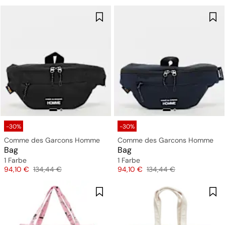
-30%
-30%
Comme des Garcons Homme
Comme des Garcons Homme
Bag
Bag
1 Farbe
1 Farbe
Preis
Originalpreis
Preis
Originalpreis
94,10 €
134,44 €
94,10 €
134,44 €