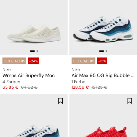
CODE:ADD15
-24%
CODE:ADD15
-15%
Nike
Nike
Wmns Air Superfly Moc
Air Max 95 OG Big Bubble "Slate"
4 Farben
1 Farbe
Preis
Originalpreis
Preis
Originalpreis
63,85 €
84,02 €
128,56 €
151,25 €