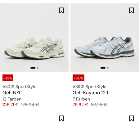
-15%
-50%
ASICS SportStyle
ASICS SportStyle
Gel-NYC
Gel-Kayano 12.1
12 Farben
7 Farben
Preis
Originalpreis
Preis
Originalpreis
106,71 €
126,04 €
75,62 €
151,25 €