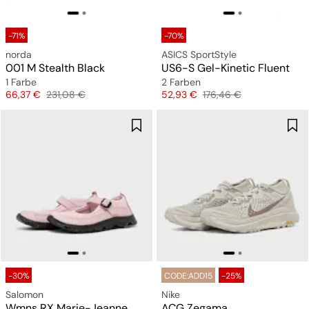
-71%
-70%
norda
ASICS SportStyle
001 M Stealth Black
US6-S Gel-Kinetic Fluent
1 Farbe
2 Farben
Preis
Originalpreis
Preis
Originalpreis
66,37 €
231,08 €
52,93 €
176,46 €
-30%
CODE:ADD15
-25%
Salomon
Nike
Wmns RX Marie-Jeanne
ACG Zegama