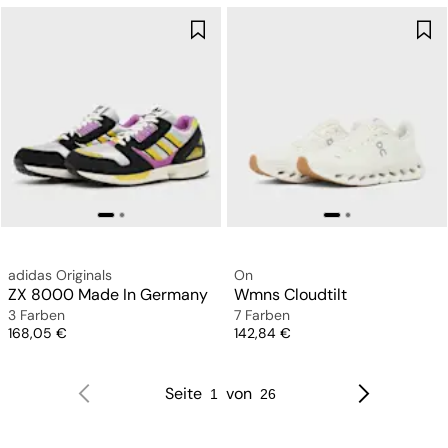
adidas Originals
On
ZX 8000 Made In Germany
Wmns Cloudtilt
3 Farben
7 Farben
Preis
Preis
168,05 €
142,84 €
Seite
von
1
26