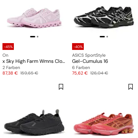
-45%
-40%
On
ASICS SportStyle
x Sky High Farm Wmns Cloud 6
Gel-Cumulus 16
2 Farben
6 Farben
Preis
Originalpreis
Preis
Originalpreis
87,38 €
159,65 €
75,62 €
126,04 €