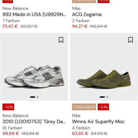
-15%
CODE:ADD15
-20%
New Balance
Nike
992 Made in USA (U9929NF)
ACG Zegama
7 Farben
2 Farben
Preis
Originalpreis
Preis
Originalpreis
171,42 €
201,67 €
114,27 €
142,84 €
-30%
CODE:ADD15
-24%
New Balance
Nike
2010 (U2010753) "Grey Days"
Wmns Air Superfly Moc
10 Farben
4 Farben
Preis
Originalpreis
Preis
Originalpreis
99,99 €
142,84 €
63,85 €
84,02 €