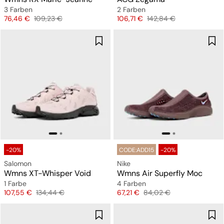
3 Farben
2 Farben
Preis
Originalpreis
Preis
Originalpreis
76,46 €
109,23 €
106,71 €
142,84 €
-20%
CODE:ADD15
-20%
Salomon
Nike
Wmns XT-Whisper Void
Wmns Air Superfly Moc
1 Farbe
4 Farben
Preis
Originalpreis
Preis
Originalpreis
107,55 €
134,44 €
67,21 €
84,02 €