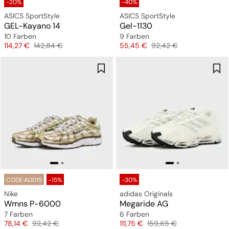
-20%
-40%
ASICS SportStyle
ASICS SportStyle
GEL-Kayano 14
Gel-1130
10 Farben
9 Farben
Preis
Originalpreis
Preis
Originalpreis
114,27 €
142,84 €
55,45 €
92,42 €
CODE:ADD15
-15%
-30%
Nike
adidas Originals
Wmns P-6000
Megaride AG
7 Farben
6 Farben
Preis
Originalpreis
Preis
Originalpreis
78,14 €
92,42 €
111,75 €
159,65 €