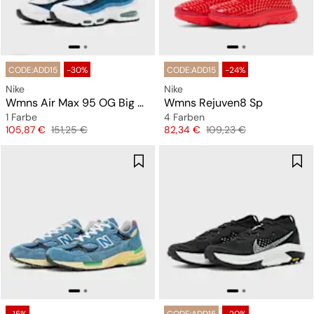
CODE:ADD15
-30%
CODE:ADD15
-24%
Nike
Nike
Wmns Air Max 95 OG Big Bubble "Slate"
Wmns Rejuven8 Sp
1 Farbe
4 Farben
Preis
Originalpreis
Preis
Originalpreis
105,87 €
151,25 €
82,34 €
109,23 €