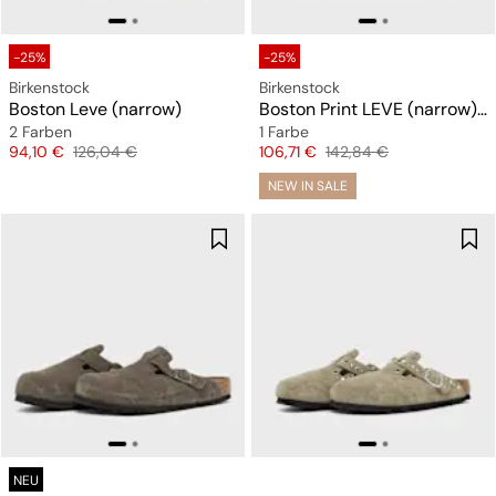
-25%
-25%
Birkenstock
Birkenstock
Boston Leve (narrow)
Boston Print LEVE (narrow) "Snakeskin"
2 Farben
1 Farbe
Preis
Originalpreis
Preis
Originalpreis
94,10 €
126,04 €
106,71 €
142,84 €
NEW IN SALE
NEU