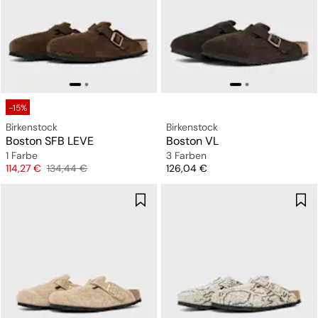
-15%
Birkenstock
Birkenstock
Boston SFB LEVE
Boston VL
1 Farbe
3 Farben
Preis
Originalpreis
Preis
114,27 €
134,44 €
126,04 €