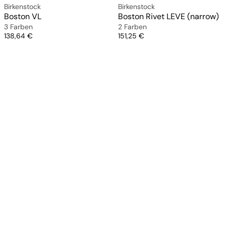
Birkenstock
Birkenstock
Boston VL
Boston Rivet LEVE (narrow)
3 Farben
2 Farben
Preis
Preis
138,64 €
151,25 €