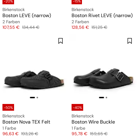
-20%
-15%
Birkenstock
Birkenstock
Boston LEVE (narrow)
Boston Rivet LEVE (narrow)
2 Farben
2 Farben
Preis
Originalpreis
Preis
Originalpreis
107,55 €
134,44 €
128,56 €
151,25 €
-50%
-40%
Birkenstock
Birkenstock
Boston Nova TEX Felt
Boston Wire Buckle
1 Farbe
1 Farbe
Preis
Originalpreis
Preis
Originalpreis
96,63 €
193,26 €
95,78 €
159,65 €