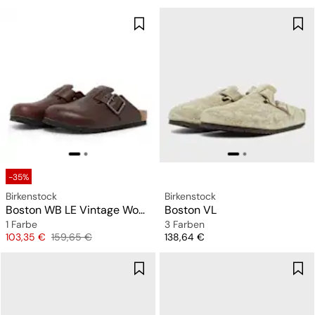
-35%
Birkenstock
Birkenstock
Boston WB LE Vintage Wood
Boston VL
1 Farbe
3 Farben
Preis
Originalpreis
Preis
103,35 €
159,65 €
138,64 €