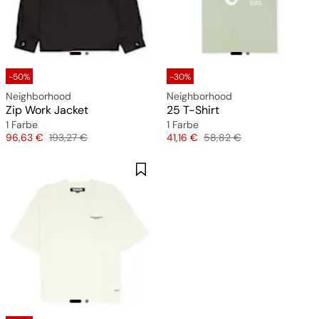
-50%
-30%
Neighborhood
Neighborhood
Zip Work Jacket
25 T-Shirt
1 Farbe
1 Farbe
Preis
Originalpreis
Preis
Originalpreis
96,63 €
193,27 €
41,16 €
58,82 €