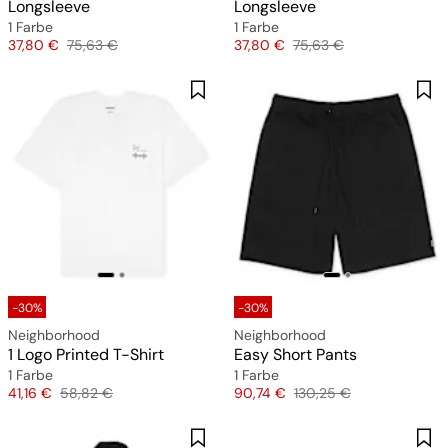
Longsleeve
Longsleeve
1 Farbe
1 Farbe
Preis
Originalpreis
Preis
Originalpreis
37,80 €
75,63 €
37,80 €
75,63 €
-30%
-30%
Neighborhood
Neighborhood
1 Logo Printed T-Shirt
Easy Short Pants
1 Farbe
1 Farbe
Preis
Originalpreis
Preis
Originalpreis
41,16 €
58,82 €
90,74 €
130,25 €