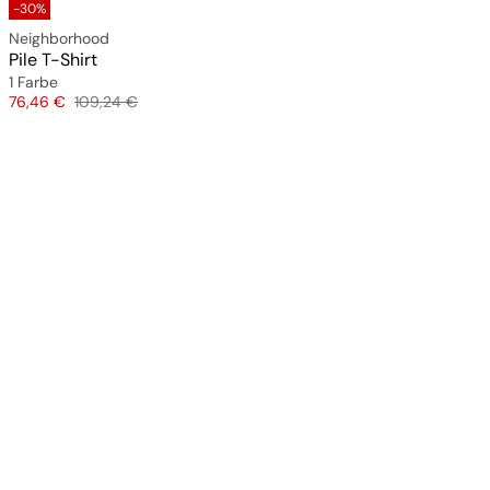
-30%
Neighborhood
Pile T-Shirt
1 Farbe
Preis
Originalpreis
76,46 €
109,24 €