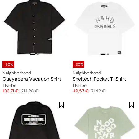
-50%
-30%
Neighborhood
Neighborhood
Guayabera Vacation Shirt
Sheltech Pocket T-Shirt
1 Farbe
1 Farbe
Preis
Originalpreis
Preis
Originalpreis
106,71 €
214,28 €
49,57 €
71,42 €