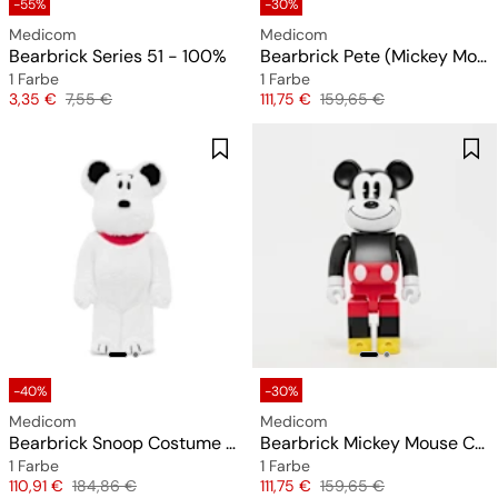
-55%
-30%
Medicom
Medicom
Bearbrick Series 51 - 100%
Bearbrick Pete (Mickey Mouse & Friends) 400%
1 Farbe
1 Farbe
Preis
Originalpreis
Preis
Originalpreis
3,35 €
7,55 €
111,75 €
159,65 €
-40%
-30%
Medicom
Medicom
Bearbrick Snoop Costume Ver. 400%
Bearbrick Mickey Mouse Color (Mickey Mouse & Friends) 400%
1 Farbe
1 Farbe
Preis
Originalpreis
Preis
Originalpreis
110,91 €
184,86 €
111,75 €
159,65 €