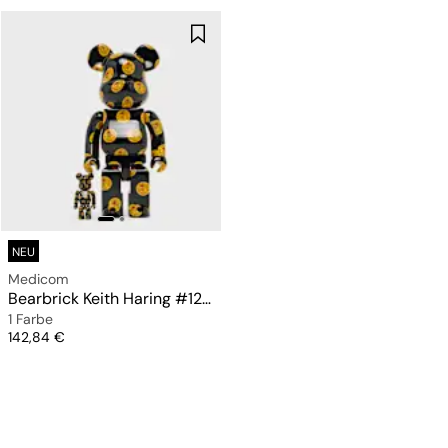
NEU
Medicom
Bearbrick Keith Haring #12 400% & 100%
1 Farbe
Preis
142,84 €