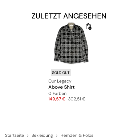
ZULETZT ANGESEHEN
SOLD OUT
Our Legacy
Above Shirt
0 Farben
Preis
Originalpreis
149,57 €
302,51 €
Startseite
Bekleidung
Hemden & Polos