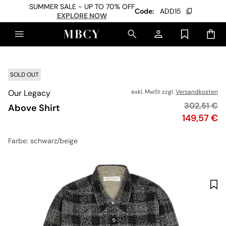
SUMMER SALE - UP TO 70% OFF
Code:
ADD15
EXPLORE NOW
SOLD OUT
Our Legacy
exkl. MwSt zzgl.
Versandkosten
Originalpre
302,51 €
Above Shirt
Preis
149,57 €
Farbe
: schwarz/beige