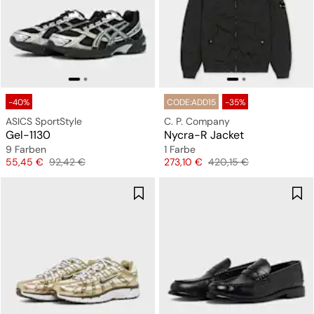
-40%
CODE:ADD15
-35%
ASICS SportStyle
C. P. Company
Gel-1130
Nycra-R Jacket
9 Farben
1 Farbe
Preis
Originalpreis
Preis
Originalpreis
55,45 €
92,42 €
273,10 €
420,15 €