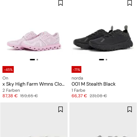
-45%
-71%
On
norda
x Sky High Farm Wmns Cloud 6
001 M Stealth Black
2 Farben
1 Farbe
Preis
Originalpreis
Preis
Originalpreis
87,38 €
159,65 €
66,37 €
231,08 €