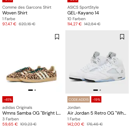
Comme des Garcons Shirt
ASICS SportStyle
Woven Shirt
GEL-Kayano 14
1 Farbe
10 Farben
Preis
Originalpreis
Preis
Originalpreis
97,47 €
620,16 €
114,27 €
142,84 €
-45%
CODE:ADD15
-19%
adidas Originals
Jordan
Wmns Samba OG "Bright Leopard Print"
Air Jordan 5 Retro OG "White Metallic"
3 Farben
1 Farbe
Preis
Originalpreis
Preis
Originalpreis
59,65 €
109,23 €
142,00 €
176,46 €