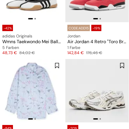
-42%
CODE:ADD15
-19%
adidas Originals
Jordan
Wmns Taekwondo Mei Ballet
Air Jordan 4 Retro "Toro Bravo"
5 Farben
1 Farbe
Preis
Originalpreis
Preis
Originalpreis
48,73 €
84,02 €
142,84 €
176,46 €
-84%
-20%