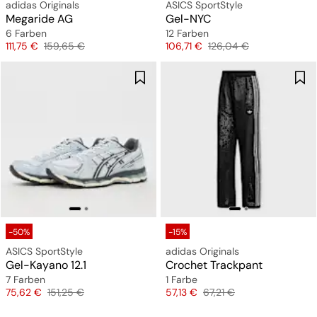
adidas Originals
ASICS SportStyle
Megaride AG
Gel-NYC
6 Farben
12 Farben
Preis
Originalpreis
Preis
Originalpreis
111,75 €
159,65 €
106,71 €
126,04 €
-50%
-15%
ASICS SportStyle
adidas Originals
Gel-Kayano 12.1
Crochet Trackpant
7 Farben
1 Farbe
Preis
Originalpreis
Preis
Originalpreis
75,62 €
151,25 €
57,13 €
67,21 €