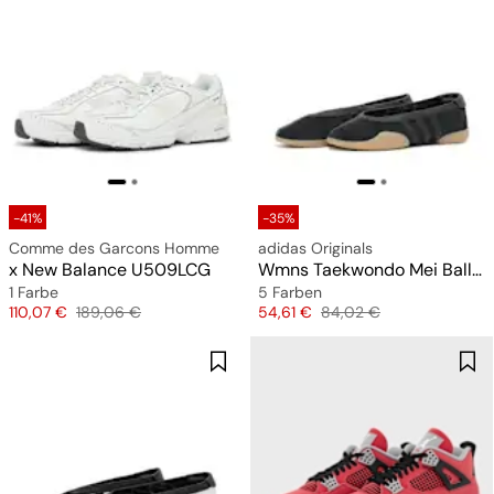
-41%
-35%
Comme des Garcons Homme
adidas Originals
x New Balance U509LCG
Wmns Taekwondo Mei Ballet
1 Farbe
5 Farben
Preis
Originalpreis
Preis
Originalpreis
110,07 €
189,06 €
54,61 €
84,02 €