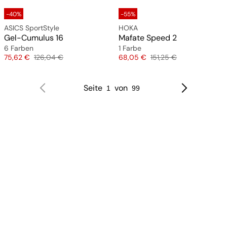
-40%
-55%
ASICS SportStyle
HOKA
Gel-Cumulus 16
Mafate Speed 2
6 Farben
1 Farbe
Preis
Originalpreis
Preis
Originalpreis
75,62 €
126,04 €
68,05 €
151,25 €
Seite
von
1
99