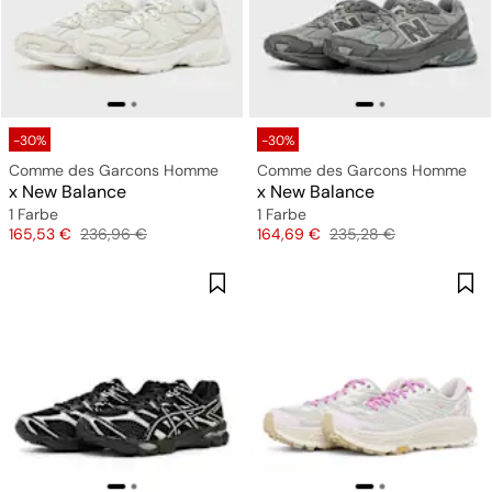
-30%
-30%
Comme des Garcons Homme
Comme des Garcons Homme
x New Balance
x New Balance
1 Farbe
1 Farbe
Preis
Originalpreis
Preis
Originalpreis
165,53 €
236,96 €
164,69 €
235,28 €