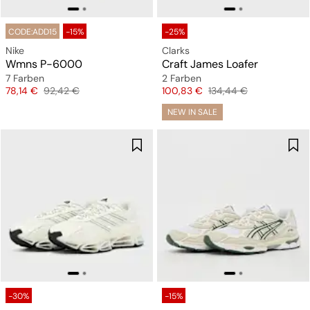
CODE:ADD15
-15%
-25%
Nike
Clarks
Wmns P-6000
Craft James Loafer
7 Farben
2 Farben
Preis
Originalpreis
Preis
Originalpreis
78,14 €
92,42 €
100,83 €
134,44 €
NEW IN SALE
-30%
-15%