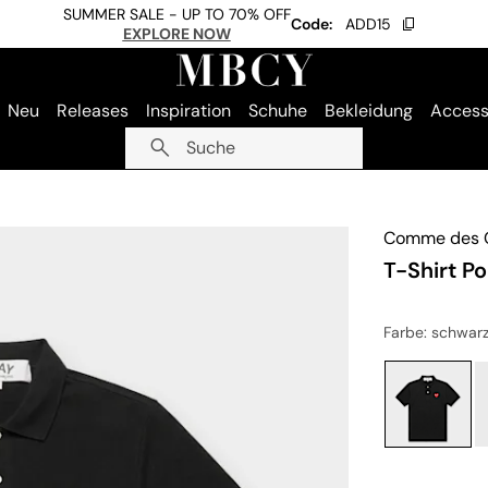
SUMMER SALE - UP TO 70% OFF
Code:
ADD15
EXPLORE NOW
Neu
Releases
Inspiration
Schuhe
Bekleidung
Access
Suche
Comme des G
T-Shirt P
Farbe
: schwar