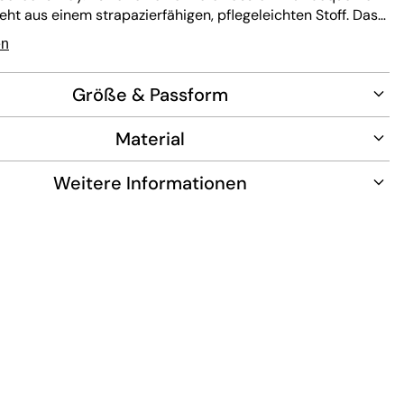
eht aus einem strapazierfähigen, pflegeleichten Stoff. Das
ign verbindet klassischen Stil mit einem
en
aren Detail – ideal für lässige Alltagslooks.
Größe & Passform
Material
Weitere Informationen