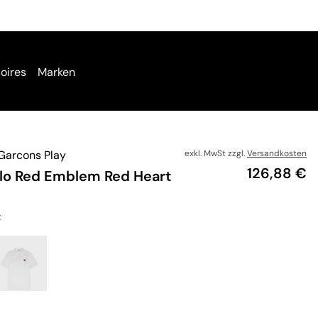
oires
Marken
arcons Play
exkl. MwSt zzgl.
Versandkosten
Preis
126,88 €
olo Red Emblem Red Heart
z