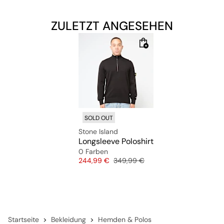
ZULETZT ANGESEHEN
SOLD OUT
Stone Island
Longsleeve Poloshirt
0 Farben
Preis
Originalpreis
244,99 €
349,99 €
Startseite
Bekleidung
Hemden & Polos