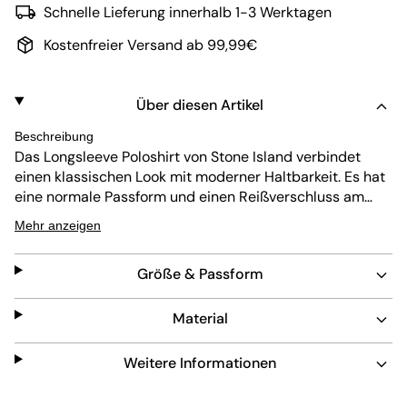
Schnelle Lieferung innerhalb 1-3 Werktagen
Kostenfreier Versand ab 99,99€
Über diesen Artikel
Beschreibung
Das Longsleeve Poloshirt von Stone Island verbindet
einen klassischen Look mit moderner Haltbarkeit. Es hat
eine normale Passform und einen Reißverschluss am
Kragen für verstellbaren Komfort. In Schwarz gehalten, ist
Mehr anzeigen
dieses Teil pflegeleicht und langlebig, was es zu einer
vielseitigen Ergänzung für jede Garderobe macht.
Größe & Passform
Material
Weitere Informationen