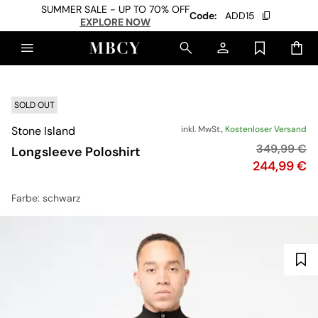
SUMMER SALE - UP TO 70% OFF
Code:
ADD15
EXPLORE NOW
SOLD OUT
Stone Island
inkl. MwSt.,
Kostenloser Versand
Originalpre
349,99 €
Longsleeve Poloshirt
Preis
244,99 €
Farbe
: schwarz