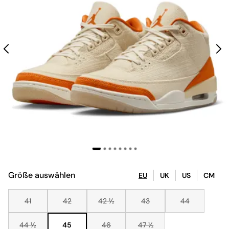
Größe auswählen
EU
UK
US
CM
41
42
42 ½
43
44
44 ½
45
46
47 ½