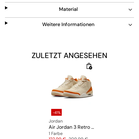
und am Schuhkragen und eine Sohle mit Air-Element in
Material
der Ferse.
Weitere Informationen
ZULETZT ANGESEHEN
-41%
Jordan
Air Jordan 3 Retro "Starfish"
1 Farbe
Preis
Originalpreis