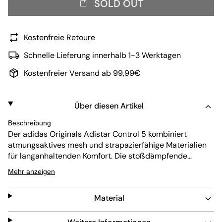
SOLD OUT
Kostenfreie Retoure
Schnelle Lieferung innerhalb 1-3 Werktagen
Kostenfreier Versand ab 99,99€
Über diesen Artikel
Beschreibung
Der adidas Originals Adistar Control 5 kombiniert
atmungsaktives
mesh
und strapazierfähige Materialien
für langanhaltenden Komfort. Die stoßdämpfende
Innensohle und die abriebfeste Außensohle sorgen für
Mehr anzeigen
Unterstützung und Schutz. Dieser blaue Sneaker ist
pflegeleicht, hat eine Schnürung und eine fortschrittliche
Material
Dämpfung für den Alltag.