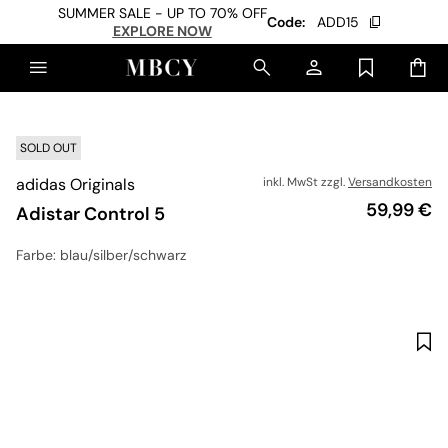
SUMMER SALE - UP TO 70% OFF
Code:
ADD15
EXPLORE NOW
SOLD OUT
adidas Originals
inkl. MwSt zzgl.
Versandkosten
Preis
59,99 €
Adistar Control 5
Farbe
: blau/silber/schwarz