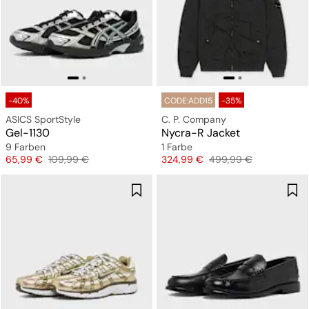
-40%
CODE:ADD15
-35%
ASICS SportStyle
C. P. Company
Gel-1130
Nycra-R Jacket
9 Farben
1 Farbe
Preis
Originalpreis
Preis
Originalpreis
65,99 €
109,99 €
324,99 €
499,99 €