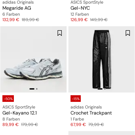
adidas Originals
ASICS SportStyle
Megaride AG
Gel-NYC
6 Farben
12 Farben
Preis
Originalpreis
Preis
Originalpreis
132,99 €
189,99 €
126,99 €
149,99 €
-50%
-15%
ASICS SportStyle
adidas Originals
Gel-Kayano 12.1
Crochet Trackpant
8 Farben
1 Farbe
Preis
Originalpreis
Preis
Originalpreis
89,99 €
179,99 €
67,99 €
79,99 €