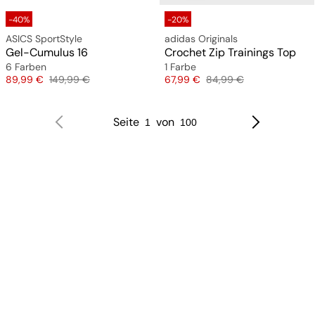
-40%
-20%
ASICS SportStyle
adidas Originals
Gel-Cumulus 16
Crochet Zip Trainings Top
6 Farben
1 Farbe
Preis
Originalpreis
Preis
Originalpreis
89,99 €
149,99 €
67,99 €
84,99 €
Seite
von
1
100