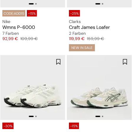
CODE:ADD15
-15%
-25%
Nike
Clarks
Wmns P-6000
Craft James Loafer
7 Farben
2 Farben
Preis
Originalpreis
Preis
Originalpreis
92,99 €
109,99 €
119,99 €
159,99 €
NEW IN SALE
-30%
-15%