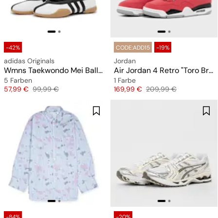
-42%
CODE:ADD15
-19%
adidas Originals
Jordan
Wmns Taekwondo Mei Ballet
Air Jordan 4 Retro "Toro Bravo"
5 Farben
1 Farbe
Preis
Originalpreis
Preis
Originalpreis
57,99 €
99,99 €
169,99 €
209,99 €
-84%
-20%