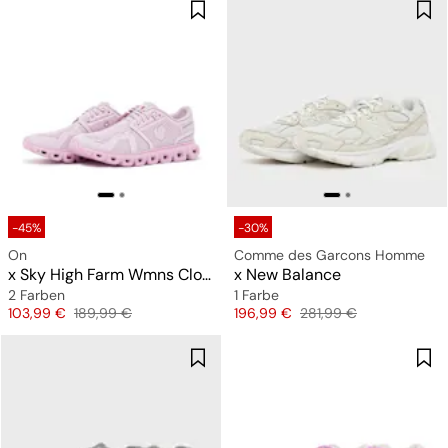
-45%
-30%
On
Comme des Garcons Homme
x Sky High Farm Wmns Cloud 6
x New Balance
2 Farben
1 Farbe
Preis
Originalpreis
Preis
Originalpreis
103,99 €
189,99 €
196,99 €
281,99 €