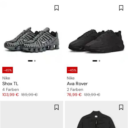
-45%
-45%
Nike
Nike
Shox TL
Ava Rover
4 Farben
2 Farben
Preis
Originalpreis
Preis
Originalpreis
103,99 €
189,99 €
76,99 €
139,99 €