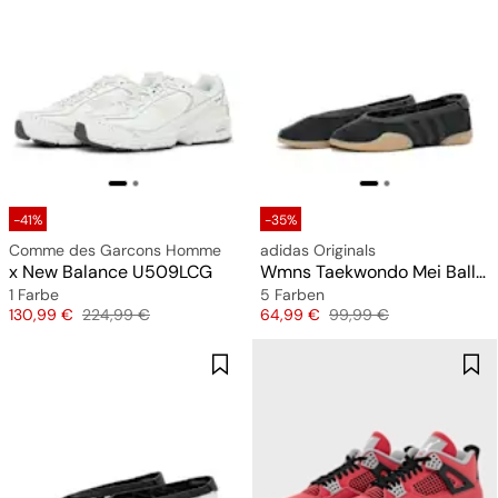
-41%
-35%
Comme des Garcons Homme
adidas Originals
x New Balance U509LCG
Wmns Taekwondo Mei Ballet
1 Farbe
5 Farben
Preis
Originalpreis
Preis
Originalpreis
130,99 €
224,99 €
64,99 €
99,99 €