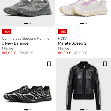
-30%
-55%
Comme des Garcons Homme
HOKA
x New Balance
Mafate Speed 2
1 Farbe
1 Farbe
Preis
Originalpreis
Preis
Originalpreis
195,99 €
279,99 €
80,99 €
179,99 €