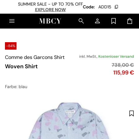
SUMMER SALE - UP TO 70% OFF
Code:
ADD15
EXPLORE NOW
-84%
Comme des Garcons Shirt
inkl. MwSt.,
Kostenloser Versand
Originalprei
738,00 €
Woven Shirt
Preis
115,99 €
Farbe
: blau