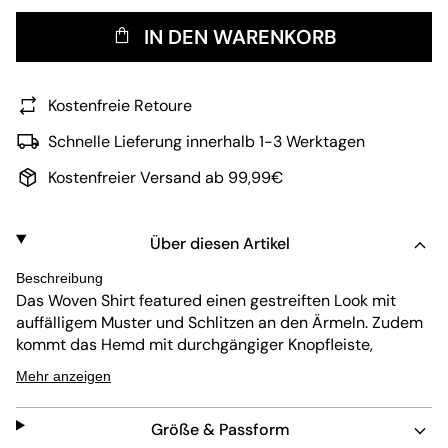
IN DEN WARENKORB
Kostenfreie Retoure
Schnelle Lieferung innerhalb 1-3 Werktagen
Kostenfreier Versand ab 99,99€
Über diesen Artikel
Beschreibung
Das Woven Shirt featured einen gestreiften Look mit
auffälligem Muster und Schlitzen an den Ärmeln. Zudem
kommt das Hemd mit durchgängiger Knopfleiste,
aufgesetzter Brusttasche, klassischem Hemdkragen und
Mehr anzeigen
Knopfverschlüssen am Armende. Dank leichtem
Baumwollstoff und entspannter Passform ist ein
Größe & Passform
komfortabler Sitz gegeben.