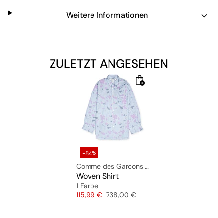
Material: 100% Baumwolle
Weitere Informationen
Das Model trägt bei einer Körpergröße von 1,81m die
Größe L.
ZULETZT ANGESEHEN
-84%
Comme des Garcons Shirt
Woven Shirt
1 Farbe
Preis
Originalpreis
115,99 €
738,00 €