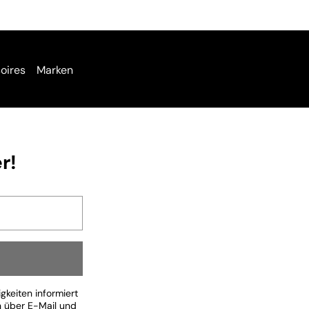
oires
Marken
r!
keiten informiert
n über E-Mail und