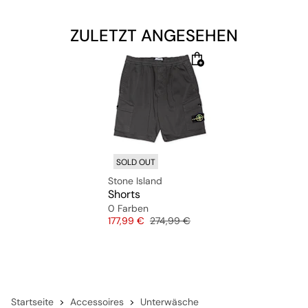
ZULETZT ANGESEHEN
SOLD OUT
Stone Island
Shorts
0 Farben
Preis
Originalpreis
177,99 €
274,99 €
Startseite
Accessoires
Unterwäsche