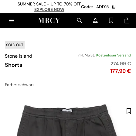
SUMMER SALE - UP TO 70% OFF
Code:
ADD15
EXPLORE NOW
SOLD OUT
Stone Island
inkl. MwSt.,
Kostenloser Versand
Originalpre
274,99 €
Shorts
Preis
177,99 €
Farbe
: schwarz