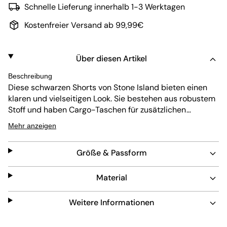
Schnelle Lieferung innerhalb 1-3 Werktagen
Kostenfreier Versand ab 99,99€
Über diesen Artikel
Beschreibung
Diese schwarzen Shorts von Stone Island bieten einen
klaren und vielseitigen Look. Sie bestehen aus robustem
Stoff und haben Cargo-Taschen für zusätzlichen
Stauraum. Der verstellbare Bund sorgt für Komfort,
Mehr anzeigen
während der ikonische Kompass-Patch der Marke einen
besonderen Akzent setzt. Perfekt für den Alltag oder
Größe & Passform
entspannte Ausflüge.
Material
Weitere Informationen