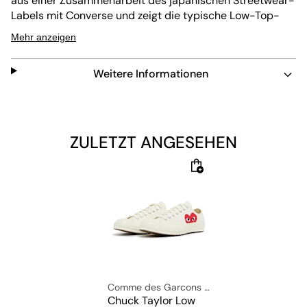
aus einer Zusammenarbeit des japanischen Streetwear-
Labels mit Converse und zeigt die typische Low-Top-
Silhouette mit einer Gummisohle. Das Obermaterial
Mehr anzeigen
besteht aus robustem weißem Canvas und wird durch
ein rotes Logo-Detail mit dem ikonischen Play Heart von
Weitere Informationen
CDG Play ergänzt. Die gepolsterte OrthoLite®-
Innensohle sorgt für optimalen Tragekomfort.
Obermaterial: 100% Textil
Futter: 100% Textil
ZULETZT ANGESEHEN
Sohle: 100% Gummi
Comme des Garcons Play
Chuck Taylor Low