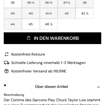
35
35 ½
36 ½
37 ½
38
39
40
41 ½
42
42 ½
44
45
46 ½
IN DEN WARENKORB
Kostenfreie Retoure
Schnelle Lieferung innerhalb 1-3 Werktagen
Kostenfreier Versand ab 99,99€
Über diesen Artikel
Beschreibung
Der Comme des Garcons Play Chuck Taylor Low stammt