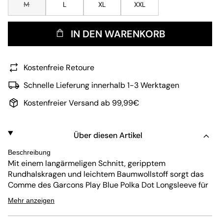
M
L
XL
XXL
IN DEN WARENKORB
Kostenfreie Retoure
Schnelle Lieferung innerhalb 1-3 Werktagen
Kostenfreier Versand ab 99,99€
Über diesen Artikel
Beschreibung
Mit einem langärmeligen Schnitt, geripptem
Rundhalskragen und leichtem Baumwollstoff sorgt das
Comme des Garcons Play Blue Polka Dot Longsleeve für
hohen Tragekomfort im Alltag. Einen authentischen Look
Mehr anzeigen
hinterlässt dabei das dunkelblaue Design mit weißen
Punkten und ikonischem Play-Heart-Logo auf der Brust.