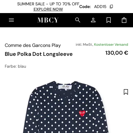
SUMMER SALE - UP TO 70% OFF
Code:
ADD15
EXPLORE NOW
Comme des Garcons Play
inkl. MwSt.,
Kostenloser Versand
Preis
130,00 €
Blue Polka Dot Longsleeve
Farbe
: blau