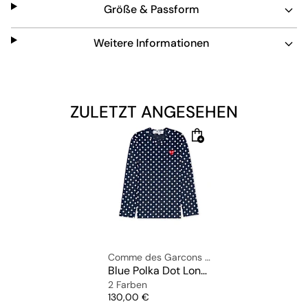
Größe & Passform
Zudem bieten ihm die reguläre Passform und die
überschnittenen Schultern einen klassischen Look.
Weitere Informationen
​Material: 100% Baumwolle
Das Model ist 1,83m groß, wiegt 75kg und trägt die
ZULETZT ANGESEHEN
Größe L.
Comme des Garcons Play
Blue Polka Dot Longsleeve
2 Farben
Preis
130,00 €