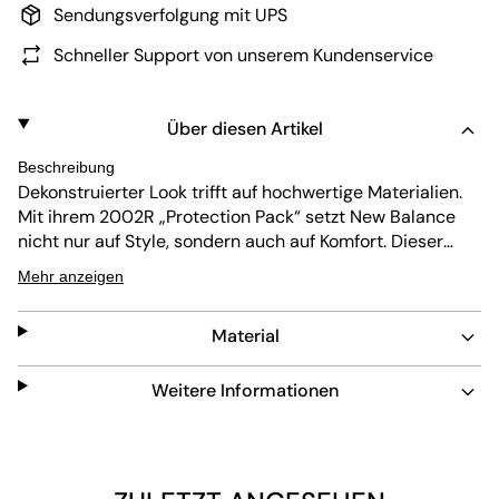
Sendungsverfolgung mit UPS
Schneller Support von unserem Kundenservice
Über diesen Artikel
Beschreibung
Dekonstruierter Look trifft auf hochwertige Materialien.
Mit ihrem 2002R „Protection Pack“ setzt New Balance
nicht nur auf Style, sondern auch auf Komfort. Dieser
WMNS M2002RDC in einem hellen „Sea Salt“ und in
Mehr anzeigen
kleinen Größen ist die Retroversion des 2010er OGs und
bekommt einen Low-Cut, bequeme Polsterungen, einen
Material
Upper-Mix aus luftigem Mesh und Suede-Overlays
sowie eine offene Schaumstoffzunge. Für Dämpfung
sorgt eine Abzorb Sohle mit sichtbaren N-Ergy
Weitere Informationen
Elementen in der Ferse.