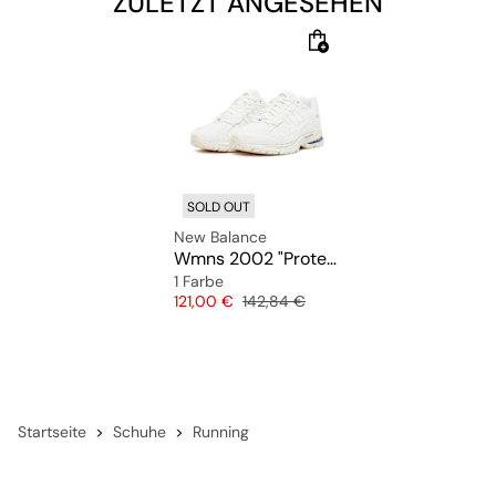
ZULETZT ANGESEHEN
SOLD OUT
New Balance
Wmns 2002 "Protection Pack" (M2002RDC)
1 Farbe
Preis
Originalpreis
121,00 €
142,84 €
Startseite
Schuhe
Running