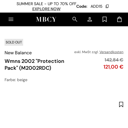
SUMMER SALE - UP TO 70% OFF
Code:
ADD15
EXPLORE NOW
SOLD OUT
New Balance
exkl. MwSt zzgl.
Versandkosten
Originalpre
142,84 €
Wmns 2002 "Protection
Preis
121,00 €
Pack" (M2002RDC)
Farbe
: beige