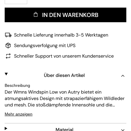
IN DEN WARENKORB
Schnelle Lieferung innerhalb 3-5 Werktagen
Sendungsverfolgung mit UPS
Schneller Support von unserem Kundenservice
Über diesen Artikel
Beschreibung
Der Wmns Windspin Low von Autry bietet ein
atmungsaktives Design mit strapazierfähigem Wildleder
und
mesh
. Die stoßdämpfende Innensohle und die
abriebfeste Außensohle sorgen für Komfort und lange
Mehr anzeigen
Haltbarkeit. Die schwarze Farbgebung passt zu vielen
Outfits, während der Schnürverschluss einen sicheren
Material
Sitz garantiert. Leicht zu pflegen, vereint dieser Sneaker