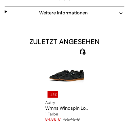
Stil mit praktischer Funktion.
Weitere Informationen
ZULETZT ANGESEHEN
-45%
Autry
Wmns Windspin Low
1 Farbe
Preis
Originalpreis
84,86 €
155,45 €