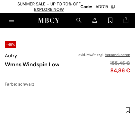
SUMMER SALE - UP TO 70% OFF
Code:
ADD15
EXPLORE NOW
-45%
Autry
exkl. MwSt zzgl.
Versandkosten
Originalpre
155,45 €
Wmns Windspin Low
Preis
84,86 €
Farbe
: schwarz