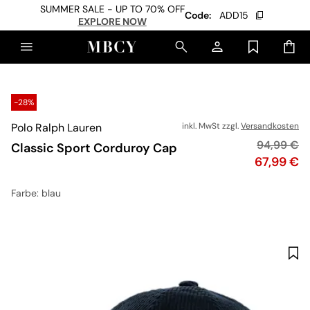
SUMMER SALE - UP TO 70% OFF
Code:
ADD15
EXPLORE NOW
-28%
Polo Ralph Lauren
inkl. MwSt zzgl.
Versandkosten
Originalpr
94,99 €
Classic Sport Corduroy Cap
Preis
67,99 €
Farbe
: blau