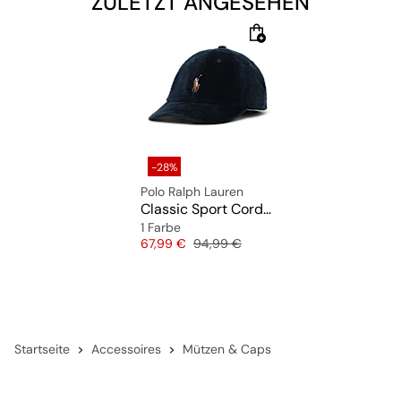
ZULETZT ANGESEHEN
-28%
Polo Ralph Lauren
Classic Sport Corduroy Cap
1 Farbe
Preis
Originalpreis
67,99 €
94,99 €
Startseite
Accessoires
Mützen & Caps