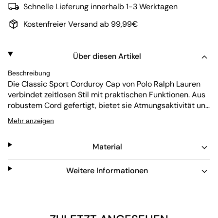
Schnelle Lieferung innerhalb 1-3 Werktagen
Kostenfreier Versand ab 99,99€
Über diesen Artikel
Beschreibung
Die Classic Sport Corduroy Cap von Polo Ralph Lauren
verbindet zeitlosen Stil mit praktischen Funktionen. Aus
robustem Cord gefertigt, bietet sie Atmungsaktivität und
UV-Schutz. Die flache Krempe spendet Schatten im
Mehr anzeigen
Gesicht, während Belüftungslöcher für Frische sorgen.
Ein verstellbarer Leder-Riemen sorgt für die perfekte
Material
Passform, wodurch die Cap pflegeleicht und angenehm
zu tragen ist.
Weitere Informationen