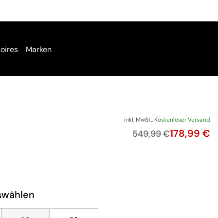
oires
Marken
inkl. MwSt.,
Kostenloser Versand
Preis
178,99 €
Originalpreis
549,99 €
swählen