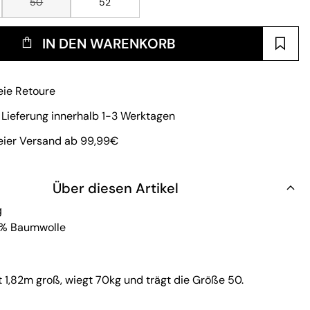
50
52
IN DEN WARENKORB
eie Retoure
 Lieferung innerhalb 1-3 Werktagen
eier Versand ab 99,99€
Über diesen Artikel
g
0% Baumwolle
t 1,82m groß, wiegt 70kg und trägt die Größe 50.