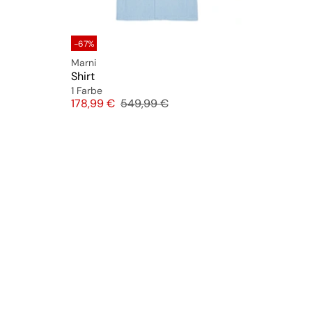
-67%
Marni
Shirt
1 Farbe
Preis
Originalpreis
178,99 €
549,99 €