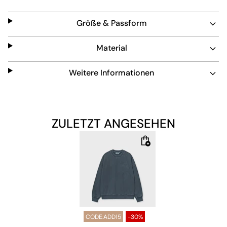
während der Garment-Dyeing-Prozess eine besondere
Farbintensität verleiht. Dieser Sweater ist pflegeleicht
Größe & Passform
und ideal für den Alltag.
Material
Weitere Informationen
ZULETZT ANGESEHEN
CODE:ADD15
-30%