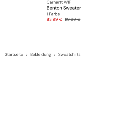
Carhartt WIP
Benton Sweater
1 Farbe
Preis
Originalpreis
83,99 €
119,99 €
Startseite
Bekleidung
Sweatshirts