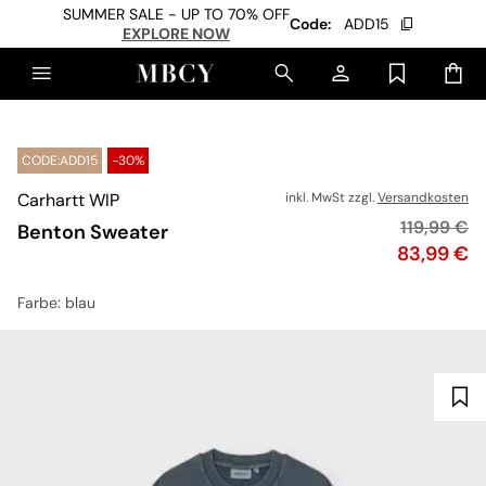
SUMMER SALE - UP TO 70% OFF
Code:
ADD15
EXPLORE NOW
CODE:ADD15
-30%
Carhartt WIP
inkl. MwSt zzgl.
Versandkosten
Originalpr
119,99 €
Benton Sweater
Preis
83,99 €
Farbe
: blau