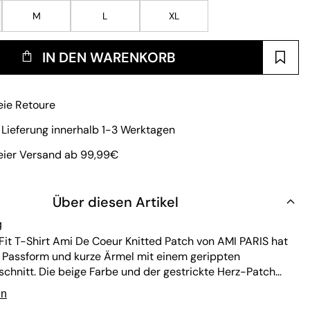
M
L
XL
IN DEN WARENKORB
eie Retoure
 Lieferung innerhalb 1-3 Werktagen
eier Versand ab 99,99€
Über diesen Artikel
g
Fit T-Shirt Ami De Coeur Knitted Patch von AMI PARIS hat
 Passform und kurze Ärmel mit einem gerippten
chnitt. Die beige Farbe und der gestrickte Herz-Patch
nen dezenten Stil. Das Shirt ist auf Langlebigkeit und
en
ege ausgelegt und verbindet Komfort mit dauerhafter