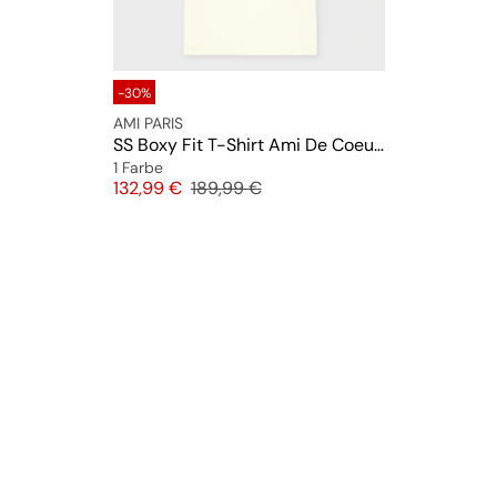
-30%
AMI PARIS
SS Boxy Fit T-Shirt Ami De Coeur Knitted Patch
1 Farbe
Preis
Originalpreis
132,99 €
189,99 €