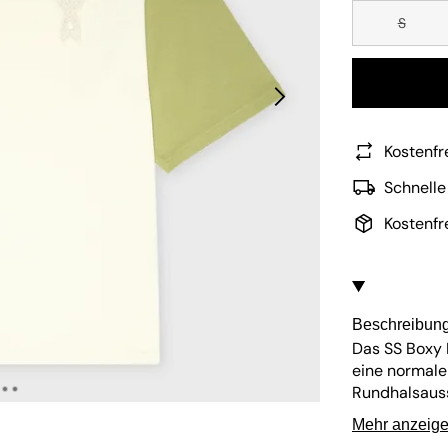
S
Kostenfr
Schnelle
Kostenfr
Beschreibun
Das SS Boxy 
eine normale
Rundhalsauss
sorgen für ei
Mehr anzeig
einfache Pfl