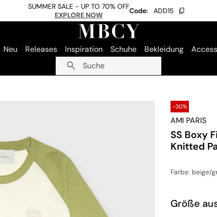
SUMMER SALE - UP TO 70% OFF
Code:
ADD15
EXPLORE NOW
Neu
Releases
Inspiration
Schuhe
Bekleidung
Access
Suche
-30%
AMI PARIS
SS Boxy F
Knitted P
Farbe
: beige/g
Größe au