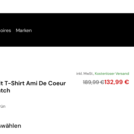
oires
Marken
inkl. MwSt.,
Kostenloser Versand
Preis
132,99 €
Originalpreis
189,99 €
it T-Shirt Ami De Coeur
atch
rün
swählen